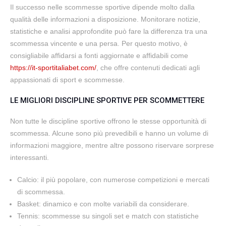
Il successo nelle scommesse sportive dipende molto dalla
qualità delle informazioni a disposizione. Monitorare notizie,
statistiche e analisi approfondite può fare la differenza tra una
scommessa vincente e una persa. Per questo motivo, è
consigliabile affidarsi a fonti aggiornate e affidabili come
https://it-sportitaliabet.com/
, che offre contenuti dedicati agli
appassionati di sport e scommesse.
LE MIGLIORI DISCIPLINE SPORTIVE PER SCOMMETTERE
Non tutte le discipline sportive offrono le stesse opportunità di
scommessa. Alcune sono più prevedibili e hanno un volume di
informazioni maggiore, mentre altre possono riservare sorprese
interessanti.
Calcio: il più popolare, con numerose competizioni e mercati
di scommessa.
Basket: dinamico e con molte variabili da considerare.
Tennis: scommesse su singoli set e match con statistiche