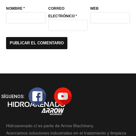
NOMBRE
*
CORREO
WEB
ELECTRÓNICO
*
SÍGUENOS:
Hidroarenado.cl es parte de Arrow Machinery.
Acercamos soluciones industriales en el tratamiento y limpieza