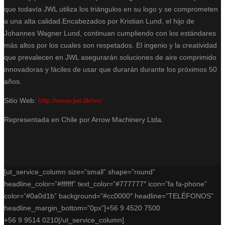
que todavía JWL utiliza los triángulos en su logo y se comprometen
a una alta calidad.Encabezados por Kristian Lund, el hijo de
Johannes Wagner Lund, continuan cumpliendo con los estándares
más altos por los cuales son respetados. El ingenio y la creatividad
que prevalecen en JWL asegurarán soluciones de aire comprimido
innovadoras y fáciles de usar que durarán durante los próximos 50
años.
Sitio Web:
http://www.jwl.dk/en/
Representada en Chile por Arrow Machinery Ltda.
[ut_service_column size=”small” shape=”round”
headline_color=”#ffffff” text_color=”#777777″ icon=”fa fa-phone”
color=”#0a0d1b” background=”#cc0000″ headline=”TELÉFONOS”
headline_margin_bottom=”0px”]+56 9 4520 7500
+56 9 9514 0210[/ut_service_column]