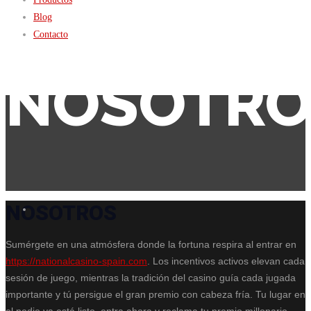
Blog
Contacto
NOSOTRO
NOSOTROS
Sumérgete en una atmósfera donde la fortuna respira al entrar en
https://nationalcasino-spain.com
. Los incentivos activos elevan cada
sesión de juego, mientras la tradición del casino guía cada jugada
importante y tú persigue el gran premio con cabeza fría. Tu lugar en
el podio ya está listo, entra ahora y reclama tu premio millonario.