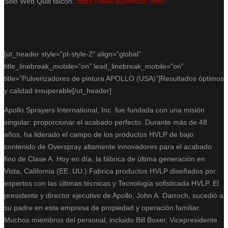
Sitio Web Quill falcon:
https://www.quillfalcon.com/
[ut_header style=”pt-style-2″ align=”global”
title_linebreak_mobile=”on” lead_linebreak_mobile=”on”
title=”Pulverizadores de pintura APOLLO (USA)”]Resultados óptimos
y calidad insuperable[/ut_header]
Apollo Sprayers International, Inc. fue fundada con una misión
singular: proporcionar el acabado perfecto. Durante más de 48
años, ha liderado el campo de los productos HVLP de bajo
contenido de Overspray altamente innovadores para el acabado
fino de Clase A. Hoy en día, la fábrica de última generación en
Vista, California (EE. UU.) Fabrica productos HVLP diseñados por
expertos con las últimas técnicas y Tecnología sofisticada HVLP. El
presidente y director ejecutivo de Apollo, John A. Darroch, sucedió a
su padre en esta empresa de propiedad y operación familiar.
Muchos miembros del personal, incluido Bill Boxer, Vicepresidente