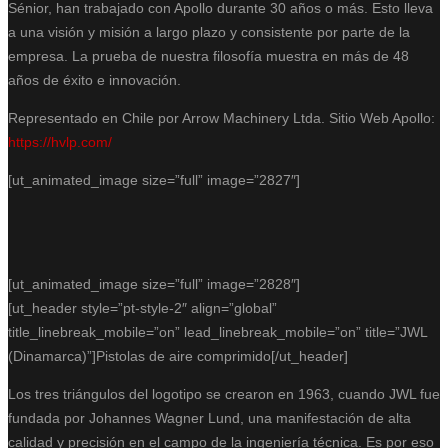
Sénior, han trabajado con Apollo durante 30 años o más. Esto lleva
a una visión y misión a largo plazo y consistente por parte de la
empresa. La prueba de nuestra filosofía muestra en más de 48
años de éxito e innovación.
Representado en Chile por Arrow Machinery Ltda. Sitio Web Apollo:
https://hvlp.com/
[ut_animated_image size=”full” image=”2827″]
[ut_animated_image size=”full” image=”2828″]
[ut_header style=”pt-style-2″ align=”global”
title_linebreak_mobile=”on” lead_linebreak_mobile=”on” title=”JWL
(Dinamarca)”]Pistolas de aire comprimido[/ut_header]
Los tres triángulos del logotipo se crearon en 1963, cuando JWL fue
fundada por Johannes Wagner Lund, una manifestación de alta
calidad y precisión en el campo de la ingeniería técnica. Es por eso