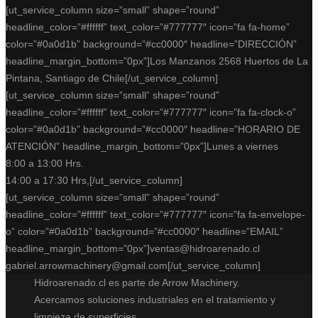
[ut_service_column size=”small” shape=”round”
headline_color=”#ffffff” text_color=”#777777″ icon=”fa fa-home”
color=”#0a0d1b” background=”#cc0000″ headline=”DIRECCIÓN”
headline_margin_bottom=”0px”]Los Manzanos 2568 Huertos de La
Pintana, Santiago de Chile[/ut_service_column]
[ut_service_column size=”small” shape=”round”
headline_color=”#ffffff” text_color=”#777777″ icon=”fa fa-clock-o”
color=”#0a0d1b” background=”#cc0000″ headline=”HORARIO DE
ATENCIÓN” headline_margin_bottom=”0px”]Lunes a viernes
8:00 a 13:00 Hrs.
14:00 a 17:30 Hrs,[/ut_service_column]
[ut_service_column size=”small” shape=”round”
headline_color=”#ffffff” text_color=”#777777″ icon=”fa fa-envelope-
o” color=”#0a0d1b” background=”#cc0000″ headline=”EMAIL”
headline_margin_bottom=”0px”]ventas@hidroarenado.cl
gabriel.arrowmachinery@gmail.com[/ut_service_column]
Hidroarenado.cl es parte de Arrow Machinery.
Acercamos soluciones industriales en el tratamiento y
limpieza de superficies.