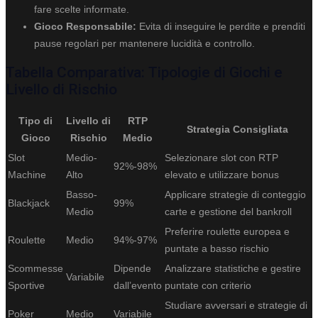
fare scelte informate.
Gioco Responsabile:
Evita di inseguire le perdite e prenditi
pause regolari per mantenere lucidità e controllo.
Tabella Comparativa: Tipologie di Giochi e
Livello di Rischio
Tipo di
Livello di
RTP
Strategia Consigliata
Gioco
Rischio
Medio
Slot
Medio-
Selezionare slot con RTP
92%-98%
Machine
Alto
elevato e utilizzare bonus
Basso-
Applicare strategie di conteggio
Blackjack
99%
Medio
carte e gestione del bankroll
Preferire roulette europea e
Roulette
Medio
94%-97%
puntate a basso rischio
Scommesse
Dipende
Analizzare statistiche e gestire
Variabile
Sportive
dall’evento
puntate con criterio
Studiare avversari e strategie di
Poker
Medio
Variabile