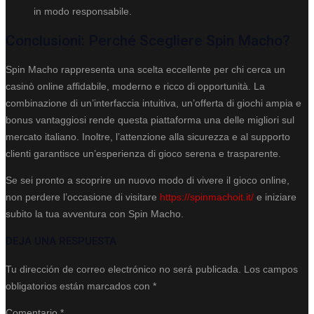
in modo responsabile.
Conclusioni: Perché Scegliere Spin Macho?
Spin Macho rappresenta una scelta eccellente per chi cerca un
casinò online affidabile, moderno e ricco di opportunità. La
combinazione di un’interfaccia intuitiva, un’offerta di giochi ampia e
bonus vantaggiosi rende questa piattaforma una delle migliori sul
mercato italiano. Inoltre, l’attenzione alla sicurezza e al supporto
clienti garantisce un’esperienza di gioco serena e trasparente.
Se sei pronto a scoprire un nuovo modo di vivere il gioco online,
non perdere l’occasione di visitare
https://spinmachoit.it/
e iniziare
subito la tua avventura con Spin Macho.
DEJA UNA RESPUESTA
Tu dirección de correo electrónico no será publicada.
Los campos
obligatorios están marcados con
*
Comentario
*