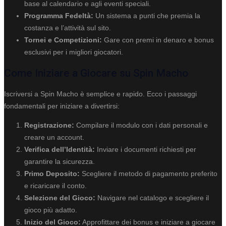
base al calendario e agli eventi speciali.
Programma Fedeltà:
Un sistema a punti che premia la
costanza e l’attività sul sito.
Tornei e Competizioni:
Gare con premi in denaro e bonus
esclusivi per i migliori giocatori.
Come Iniziare a Giocare su Spin Macho
Iscriversi a Spin Macho è semplice e rapido. Ecco i passaggi
fondamentali per iniziare a divertirsi:
Registrazione:
Compilare il modulo con i dati personali e
creare un account.
Verifica dell’Identità:
Inviare i documenti richiesti per
garantire la sicurezza.
Primo Deposito:
Scegliere il metodo di pagamento preferito
e ricaricare il conto.
Selezione del Gioco:
Navigare nel catalogo e scegliere il
gioco più adatto.
Inizio del Gioco:
Approfittare dei bonus e iniziare a giocare