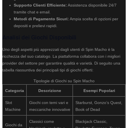
Supporto Clienti Efficiente:
Assistenza disponibile 24/7
tramite chat e email.
Metodi di Pagamento Sicuri:
Ampia scelta di opzioni per
depositi e prelievi rapidi.
Analisi dei Giochi Disponibili
Uno degli aspetti più apprezzati dagli utenti di Spin Macho è la
ricchezza del suo catalogo. La piattaforma collabora con i migliori
provider del settore per garantire qualità e varietà. Di seguito una
tabella riassuntiva dei principali tipi di giochi offerti:
Tipologie di Giochi su Spin Macho
Categoria
Descrizione
Esempi Popolari
Slot
Giochi con temi vari e
Starburst, Gonzo’s Quest,
Machine
meccaniche innovative
Book of Dead
Classici come
Blackjack Classic,
Giochi da