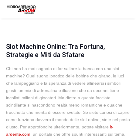
Slot Machine Online: Tra Fortuna,
Strategie e Miti da Sfatare
Chi non ha mai sognato di far saltare la banca con una slot
machine? Quel suono ipnotico delle bobine che girano, le luci
che lampeggiano e la speranza di vedere allinearsi i simboli
giusti: un mix di adrenalina e illusione che da decenni tiene
incollati milioni di giocatori. Ma dietro a questa facciata
scintillante si nascondono realtà meno romantiche e qualche
trucchetto che merita di essere svelato. Se siete curiosi di capire
come funziona davvero il mondo delle slot online, siete nel posto
giusto. Per approfondire ulteriormente, potete visitare
it-
ardente.com
, un portale che offre spunti interessanti sul tema.