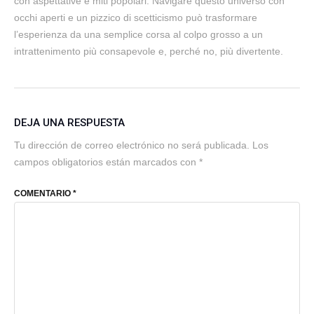
con aspettative e miti popolari. Navigare questo universo con
occhi aperti e un pizzico di scetticismo può trasformare
l’esperienza da una semplice corsa al colpo grosso a un
intrattenimento più consapevole e, perché no, più divertente.
DEJA UNA RESPUESTA
Tu dirección de correo electrónico no será publicada.
Los
campos obligatorios están marcados con
*
COMENTARIO
*