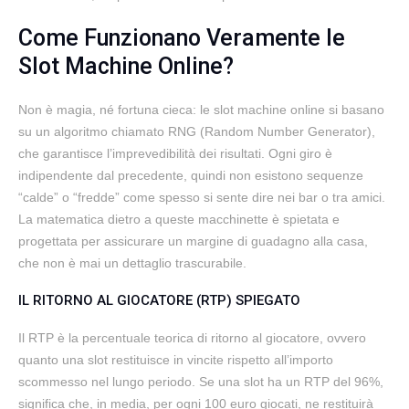
Come Funzionano Veramente le
Slot Machine Online?
Non è magia, né fortuna cieca: le slot machine online si basano
su un algoritmo chiamato RNG (Random Number Generator),
che garantisce l’imprevedibilità dei risultati. Ogni giro è
indipendente dal precedente, quindi non esistono sequenze
“calde” o “fredde” come spesso si sente dire nei bar o tra amici.
La matematica dietro a queste macchinette è spietata e
progettata per assicurare un margine di guadagno alla casa,
che non è mai un dettaglio trascurabile.
IL RITORNO AL GIOCATORE (RTP) SPIEGATO
Il RTP è la percentuale teorica di ritorno al giocatore, ovvero
quanto una slot restituisce in vincite rispetto all’importo
scommesso nel lungo periodo. Se una slot ha un RTP del 96%,
significa che, in media, per ogni 100 euro giocati, ne restituirà