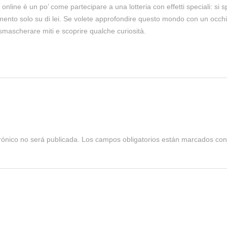
lot online è un po’ come partecipare a una lotteria con effetti speciali: s
ento solo su di lei. Se volete approfondire questo mondo con un occhio
smascherare miti e scoprire qualche curiosità.
rónico no será publicada.
Los campos obligatorios están marcados co