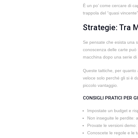
È un po’ come cercare di capi
trappola del “quasi vincente
Strategie: Tra 
Se pensate che esista una str
conoscenza delle carte può fa
macchina dopo una serie di 
Queste tattiche, per quanto 
veloce solo perché gli si è 
piccolo vantaggio.
CONSIGLI PRATICI PER 
Impostate un budget e rispe
Non inseguite le perdite:
Provate le versioni demo: m
Conoscete le regole e le t