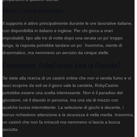
ORARI E LINGUE DISPONIBILI
Il supporto è attivo principalmente durante le ore lavorative italiane,
con disponibilità in italiano e inglese. Per chi gioca a orari
improbabili, tipo alle tre di notte dopo una serata un po’ troppo
lunga, la risposta potrebbe tardare un po’. Insomma, niente di
drammatico, ma nemmeno un servizio da cinque stelle.
Conclusioni: RobyCasino Vale la Puntata?
Se siete alla ricerca di un casinò online che non vi venda fumo e vi
lasci scoprire da soli se il gioco vale la candela, RobyCasino
potrebbe essere una scelta interessante. Non è il paradiso del
giocatore, né il diavolo in persona, ma una via di mezzo con
qualche lucina intermittente. La selezione di giochi è decente, i
bonus richiedono attenzione e la sicurezza è nella media. Insomma,
un casinò che non fa miracoli ma nemmeno vi lascia a bocca
asciutta.