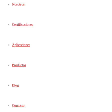
Nosotros
Certificaciones
Aplicaciones
Productos
Blog
Contacto