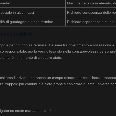
ivertenti
Margine della casa elevato, 
 sociale in alcuni casi
Richiede conoscenza delle re
ilità di guadagno a lungo termine
Richiede esperienza e studio, 
responsabilità
pola per chi non sa fermarsi. La linea tra divertimento e ossessione è s
gioco responsabile, ma la vera difesa sta nella consapevolezza personale 
blema, è il momento di chiedere aiuto.
chi ama il brivido, ma anche un campo minato per chi si lascia trasportar
e trappole più comuni. Se siete pronti a esplorare questo universo con g
igatorios están marcados con
*