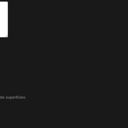
de superficies.