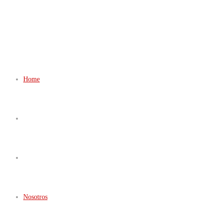
Home
Nosotros