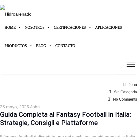
HOME
NOSOTROS
CERTIFICACIONES
APLICACIONES
26
PRODUCTOS
BLOG
CONTACTO
MAY 2026
John
Sin Categoría
No Comments
26 mayo, 2026
John
Guida Completa al Fantasy Football in Italia:
Strategie, Consigli e Piattaforme
Il fantasy football è diventato uno dei giochi online più popolari in Italia,