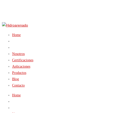
Home
Nosotros
Certificaciones
Aplicaciones
Productos
Blog
Contacto
Home