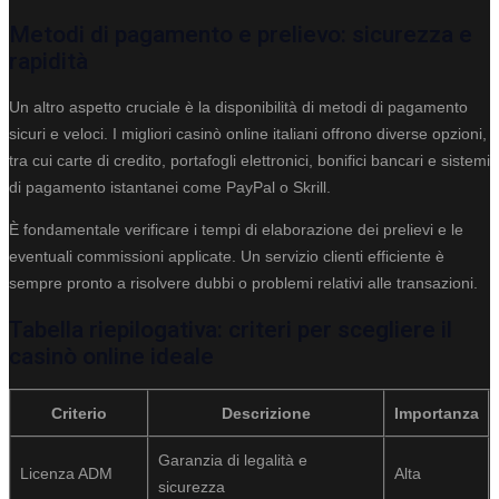
Metodi di pagamento e prelievo: sicurezza e
rapidità
Un altro aspetto cruciale è la disponibilità di metodi di pagamento
sicuri e veloci. I migliori casinò online italiani offrono diverse opzioni,
tra cui carte di credito, portafogli elettronici, bonifici bancari e sistemi
di pagamento istantanei come PayPal o Skrill.
È fondamentale verificare i tempi di elaborazione dei prelievi e le
eventuali commissioni applicate. Un servizio clienti efficiente è
sempre pronto a risolvere dubbi o problemi relativi alle transazioni.
Tabella riepilogativa: criteri per scegliere il
casinò online ideale
Criterio
Descrizione
Importanza
Garanzia di legalità e
Licenza ADM
Alta
sicurezza