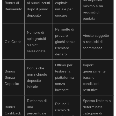
Bonus di
ai nuovi iscritti
capitale
minimo e ha
Benvenuto
dopo il primo
iniziale per
requisiti di
deposito
giocare
puntata
Permette di
Numero di
provare
Vincite soggette
spin gratuiti
Giri Gratis
giochi senza
a requisiti di
su slot
rischiare
scommessa
selezionate
denaro
Ottimo per
Importi
Bonus che
Bonus
testare la
generalmente
non richiede
Senza
piattaforma
bassi e
deposito
Deposito
senza
condizioni
iniziale
investire
restrittive
Rimborso di
Spesso limitato a
Riduce il
Bonus
una
determinate
rischio di
Cashback
percentuale
categorie di