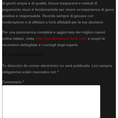
di giochi ampia e di qualità, bonus trasparenti e metodi di
pagamento sicuri è fondamentale per vivere un’esperienza di gioco
positiva e responsabile. Ricorda sempre di giocare con
moderazione e di affidarti a fonti affidabili per le tue decisioni.
Per una panoramica completa e aggiornata dei migliori casinò
online italiani, visita
https://verdecasinos-italia.com/
e scopri le
recensioni dettagliate e i consigli degli esperti.
DEJA UNA RESPUESTA
Tu dirección de correo electrónico no será publicada.
Los campos
obligatorios están marcados con
*
Comentario
*