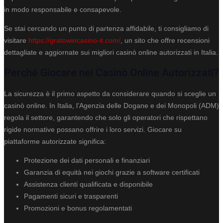
in modo responsabile e consapevole.
Se stai cercando un punto di partenza affidabile, ti consigliamo di
visitare
https://gratowincasino-it.com/
, un sito che offre recensioni
dettagliate e aggiornate sui migliori casinò online autorizzati in Italia.
Perché Giocare nei Casinò Online Autorizzati?
La sicurezza è il primo aspetto da considerare quando si sceglie un
casinò online. In Italia, l’Agenzia delle Dogane e dei Monopoli (ADM)
regola il settore, garantendo che solo gli operatori che rispettano
rigide normative possano offrire i loro servizi. Giocare su
piattaforme autorizzate significa:
Protezione dei dati personali e finanziari
Garanzia di equità nei giochi grazie a software certificati
Assistenza clienti qualificata e disponibile
Pagamenti sicuri e trasparenti
Promozioni e bonus regolamentati