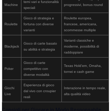
temi vari e funzionalità
Machine
progressivi, bonus round
speciali
Gioco di strategia e
Roulette europea,
Roulette
fortuna con diverse
francese, americana,
varianti
scommesse multiple
Varianti classiche e
Gioco di carte basato
Blackjack
moderne, possibilità di
su abilità e strategia
raddoppiare
Gioco di carte
Texas Hold’em, Omaha,
Poker
competitivo con
tornei e cash game
diverse modalità
Esperienza di gioco
Giochi
Interazione in tempo reale,
dal vivo con croupier
Live
alta qualità video
reali
Consigli per Giocare in Modo Responsabile