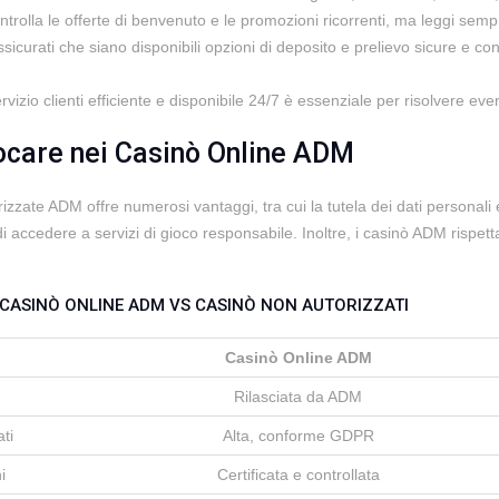
trolla le offerte di benvenuto e le promozioni ricorrenti, ma leggi sempre
sicurati che siano disponibili opzioni di deposito e prelievo sicure e conv
vizio clienti efficiente e disponibile 24/7 è essenziale per risolvere eve
iocare nei Casinò Online ADM
zzate ADM offre numerosi vantaggi, tra cui la tutela dei dati personali e 
à di accedere a servizi di gioco responsabile. Inoltre, i casinò ADM rispett
 CASINÒ ONLINE ADM VS CASINÒ NON AUTORIZZATI
Casinò Online ADM
Rilasciata da ADM
ti
Alta, conforme GDPR
i
Certificata e controllata