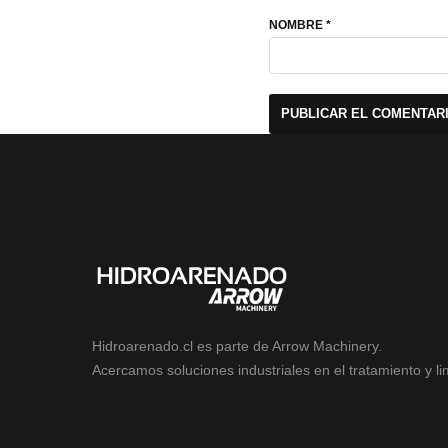
NOMBRE
*
Hidroarenado.cl es parte de Arrow Machinery.
Acercamos soluciones industriales en el tratamiento y li