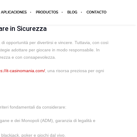
APLICACIONES
PRODUCTOS
BLOG
CONTACTO
are in Sicurezza
i opportunità per divertirsi e vincere. Tuttavia, con così
ategie adottare per giocare in modo responsabile. In
curezza e con consapevolezza.
ps://it-casinomania.com/
, una risorsa preziosa per ogni
criteri fondamentali da considerare:
ogane e dei Monopoli (ADM), garanzia di legalità e
 blackjack, poker e giochi dal vivo.