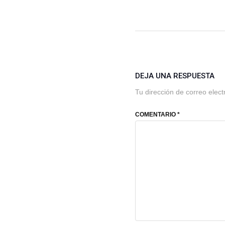
DEJA UNA RESPUESTA
Tu dirección de correo elect
COMENTARIO
*