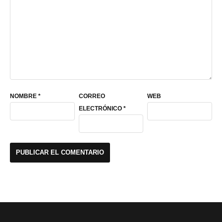
NOMBRE
*
CORREO
WEB
ELECTRÓNICO
*