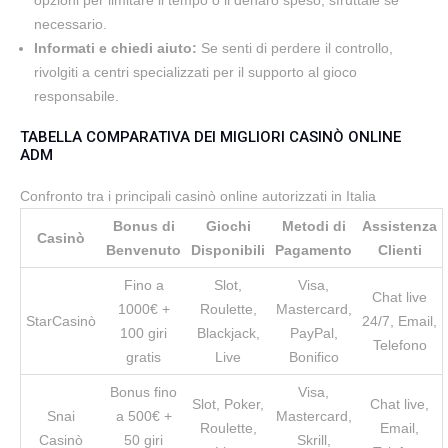
opzioni per limitare il tempo o il denaro speso, sfruttale se
necessario.
Informati e chiedi aiuto:
Se senti di perdere il controllo,
rivolgiti a centri specializzati per il supporto al gioco
responsabile.
TABELLA COMPARATIVA DEI MIGLIORI CASINÒ ONLINE
ADM
Confronto tra i principali casinò online autorizzati in Italia
Bonus di
Giochi
Metodi di
Assistenza
Casinò
Benvenuto
Disponibili
Pagamento
Clienti
Fino a
Slot,
Visa,
Chat live
1000€ +
Roulette,
Mastercard,
StarCasinò
24/7, Email,
100 giri
Blackjack,
PayPal,
Telefono
gratis
Live
Bonifico
Bonus fino
Visa,
Slot, Poker,
Chat live,
Snai
a 500€ +
Mastercard,
Roulette,
Email,
Casinò
50 giri
Skrill,