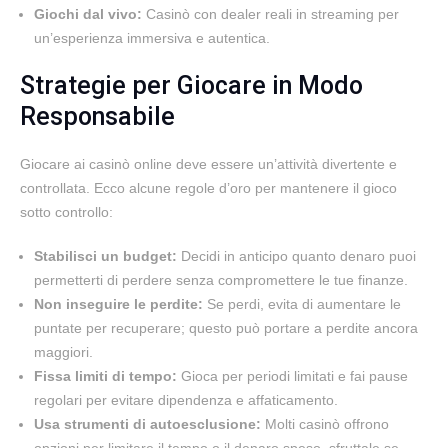
Giochi dal vivo:
Casinò con dealer reali in streaming per
un’esperienza immersiva e autentica.
Strategie per Giocare in Modo
Responsabile
Giocare ai casinò online deve essere un’attività divertente e
controllata. Ecco alcune regole d’oro per mantenere il gioco
sotto controllo:
Stabilisci un budget:
Decidi in anticipo quanto denaro puoi
permetterti di perdere senza compromettere le tue finanze.
Non inseguire le perdite:
Se perdi, evita di aumentare le
puntate per recuperare; questo può portare a perdite ancora
maggiori.
Fissa limiti di tempo:
Gioca per periodi limitati e fai pause
regolari per evitare dipendenza e affaticamento.
Usa strumenti di autoesclusione:
Molti casinò offrono