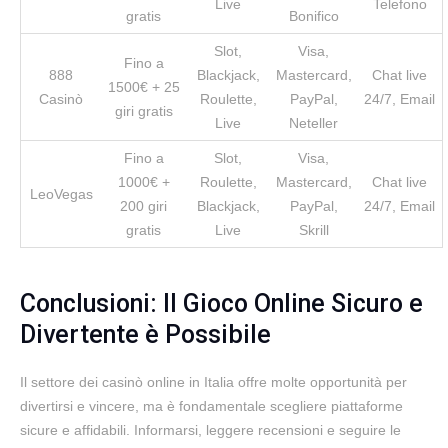
Live
Telefono
gratis
Bonifico
Slot,
Visa,
Fino a
888
Blackjack,
Mastercard,
Chat live
1500€ + 25
Casinò
Roulette,
PayPal,
24/7, Email
giri gratis
Live
Neteller
Fino a
Slot,
Visa,
1000€ +
Roulette,
Mastercard,
Chat live
LeoVegas
200 giri
Blackjack,
PayPal,
24/7, Email
gratis
Live
Skrill
Conclusioni: Il Gioco Online Sicuro e
Divertente è Possibile
Il settore dei casinò online in Italia offre molte opportunità per
divertirsi e vincere, ma è fondamentale scegliere piattaforme
sicure e affidabili. Informarsi, leggere recensioni e seguire le