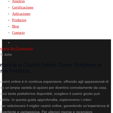
Nosotros
Certificaciones
Aplicaciones
Productos
Blog
Contacto
egoría
No Comments
26
John
mpleta ai Casinò Online: Come Scegliere la
rma Perfetta
casinò online è in continua espansione, offrendo agli appassionati di
rdo un’ampia varietà di opzioni per divertirsi comodamente da casa.
 così tante piattaforme disponibili, scegliere il casinò giusto può
 sfida. In questa guida approfondita, esploreremo i criteri
per selezionare il miglior casinò online, garantendo un’esperienza di
 divertente e vantaggiosa. Per ulteriori risorse e recensioni