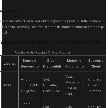
 PAGAMENTO
ò online offre diverse opzioni di deposito e prelievo, tutte sicure e
di credito, portafogli elettronici e bonifici bancari sono tra i metodi più
abili.
omparativa dei Migliori Casinò Online in Italia
Confronto tra Casinò Online Popolari
Bonus di
Giochi
Metodi di
Supporto
Licenza
Benvenuto
Disponibili
Pagamento
Clienti
Visa,
Fino a
Slot,
Chat live,
Mastercard,
ADM
500€ + 100
Roulette,
Email,
PayPal,
giri gratis
Poker, Live
Telefono
Skrill
Fino a
Slot,
Visa,
Chat live