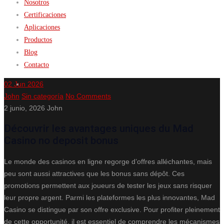
Nosotros
Certificaciones
Aplicaciones
Productos
Blog
Contacto
02
Jun 2026
John
Sin categoría
No Comments
2 junio, 2026
John
Découvrir les avantages uniques du Mad
Casino no deposit bonus
Le monde des casinos en ligne regorge d’offres alléchantes, mais
peu sont aussi attractives que les bonus sans dépôt. Ces
promotions permettent aux joueurs de tester les jeux sans risquer
leur propre argent. Parmi les plateformes les plus innovantes, Mad
Casino se distingue par son offre exclusive. Pour profiter pleinement
de cette opportunité, il est essentiel de comprendre les mécanismes