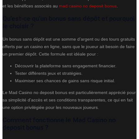
et les bénéfices associés au
mad casino no deposit bonus
.
Qu’est-ce qu’un bonus sans dépôt et pourquoi
le choisir ?
Un bonus sans dépôt est une somme d’argent ou des tours gratuits
offerts par un casino en ligne, sans que le joueur ait besoin de faire
un premier dépôt. Cette formule est idéale pour :
Découvrir la plateforme sans engagement financier.
Tester différents jeux et stratégies.
Maximiser ses chances de gains sans risque initial.
Le Mad Casino no deposit bonus est particulièrement apprécié pour
sa simplicité d’accès et ses conditions transparentes, ce qui en fait
une option privilégiée pour les nouveaux joueurs.
Comment fonctionne le Mad Casino no
deposit bonus ?