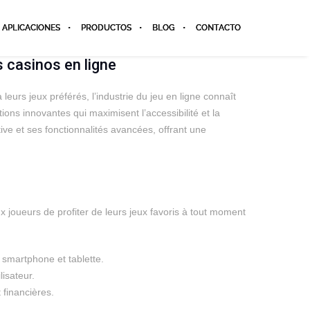
APLICACIONES
PRODUCTOS
BLOG
CONTACTO
 casinos en ligne
eurs jeux préférés, l’industrie du jeu en ligne connaît
ons innovantes qui maximisent l’accessibilité et la
tive et ses fonctionnalités avancées, offrant une
ux joueurs de profiter de leurs jeux favoris à tout moment
r smartphone et tablette.
lisateur.
financières.