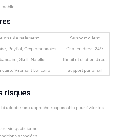
n mobile.
res
tions de paiement
Support client
ire, PayPal, Cryptomonnaies
Chat en direct 24/7
bancaire, Skrill, Neteller
Email et chat en direct
ncaire, Virement bancaire
Support par email
s risques
tiel d’adopter une approche responsable pour éviter les
re vie quotidienne.
conditions associées.