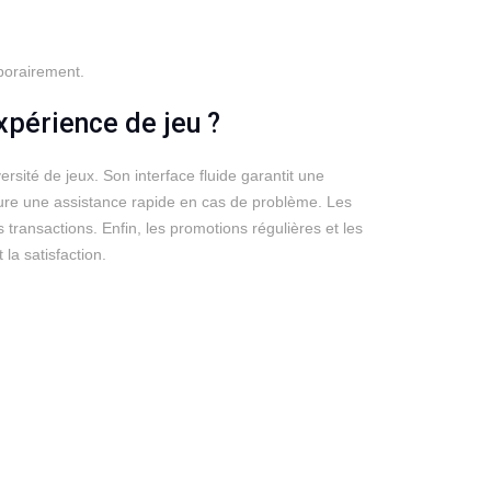
porairement.
xpérience de jeu ?
sité de jeux. Son interface fluide garantit une
sure une assistance rapide en cas de problème. Les
 transactions. Enfin, les promotions régulières et les
la satisfaction.