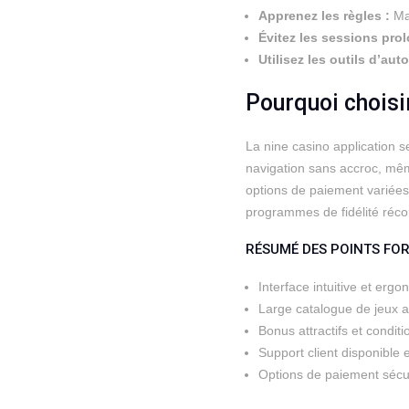
Apprenez les règles :
Maî
Évitez les sessions pro
Utilisez les outils d’aut
Pourquoi choisi
La nine casino application s
navigation sans accroc, mêm
options de paiement variées, 
programmes de fidélité récom
RÉSUMÉ DES POINTS FOR
Interface intuitive et erg
Large catalogue de jeux 
Bonus attractifs et condit
Support client disponible 
Options de paiement sécur