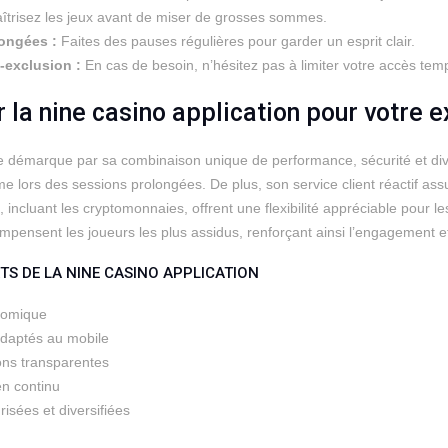
trisez les jeux avant de miser de grosses sommes.
longées :
Faites des pauses régulières pour garder un esprit clair.
o-exclusion :
En cas de besoin, n’hésitez pas à limiter votre accès tem
r la nine casino application pour votre e
e démarque par sa combinaison unique de performance, sécurité et diver
e lors des sessions prolongées. De plus, son service client réactif as
incluant les cryptomonnaies, offrent une flexibilité appréciable pour les
pensent les joueurs les plus assidus, renforçant ainsi l’engagement et 
TS DE LA NINE CASINO APPLICATION
onomique
adaptés au mobile
ions transparentes
en continu
isées et diversifiées