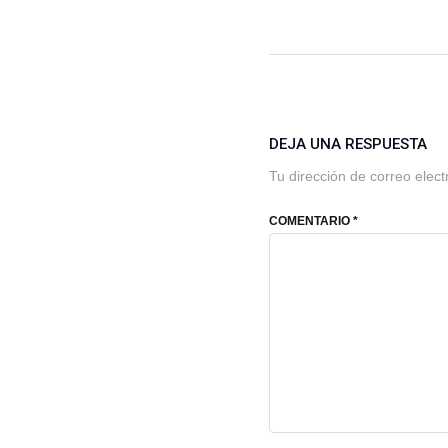
DEJA UNA RESPUESTA
Tu dirección de correo elect
COMENTARIO
*