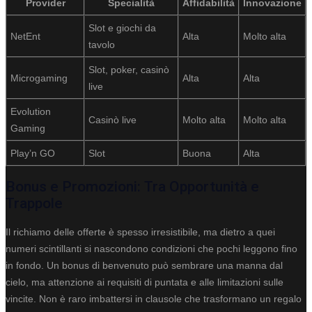
Provider
Specialità
Affidabilità
Innovazione
Slot e giochi da
NetEnt
Alta
Molto alta
tavolo
Slot, poker, casinò
Microgaming
Alta
Alta
live
Evolution
Casinò live
Molto alta
Molto alta
Gaming
Play’n GO
Slot
Buona
Alta
Bonus e Promozioni: Tra Opportunità e
Trappole
Il richiamo delle offerte è spesso irresistibile, ma dietro a quei
numeri scintillanti si nascondono condizioni che pochi leggono fino
in fondo. Un bonus di benvenuto può sembrare una manna dal
cielo, ma attenzione ai requisiti di puntata e alle limitazioni sulle
vincite. Non è raro imbattersi in clausole che trasformano un regalo