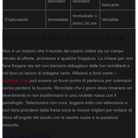
lavorativi
lavorativi
bancarie
Immediato o
Criptovalute
Immediato
Variabile
entro 24 ore
Conclusioni: Un Gioco di Pazienza e Scelta
Non è un mistero che il mondo dei casinò online sia un campo
minato di offerte, promesse e qualche fregatura. La chiave per non
farsi fregare sta nel non lasciarsi abbagliare dalle luci scintillanti e
nel fare un lavoro di indagine serio. Affidarsi a fonti come
it-
cazimbo.com
può essere un buon punto di partenza per orientarsi
senza perdere la bussola. Ricordate che il gioco deve rimanere un
divertimento e non trasformarsi in una roulette russa con il
portafoglio. Selezionare con cura, leggere tutto con attenzione e
non farsi prendere dalla fretta sono le mosse migliori per evitare di
finire all’angolo del tavolo con le tasche vuote e la pazienza
esaurita.
DEJA UNA RESPUESTA