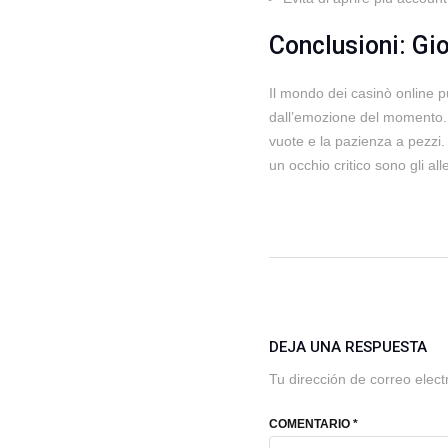
Conclusioni: Gi
Il mondo dei casinò online p
dall’emozione del momento. A
vuote e la pazienza a pezzi.
un occhio critico sono gli all
DEJA UNA RESPUESTA
Tu dirección de correo elect
COMENTARIO
*