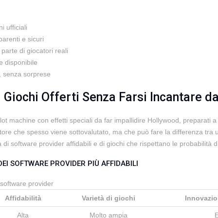
 ufficiali
arenti e sicuri
arte di giocatori reali
 e disponibile
i, senza sorprese
 Giochi Offerti Senza Farsi Incantare da
 slot machine con effetti speciali da far impallidire Hollywood, prepara
attore che spesso viene sottovalutato, ma che può fare la differenza tra
di software provider affidabili e di giochi che rispettano le probabilità d
EI SOFTWARE PROVIDER PIÙ AFFIDABILI
i software provider
Affidabilità
Varietà di giochi
Innovazio
Alta
Molto ampia
E