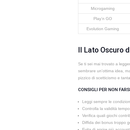
Microgaming
Play’n GO
Evolution Gaming
Il Lato Oscuro 
Se ti sei mai trovato a legg
sembrare un’ottima idea, ma 
pizzico di scetticismo e tant
CONSIGLI PER NON FARS
Leggi sempre le condizion
Controlla la validità temp
Verifica quali giochi cont
Diffida dei bonus troppo g
Evita di aprire più account