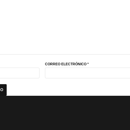
CORREO ELECTRÓNICO
*