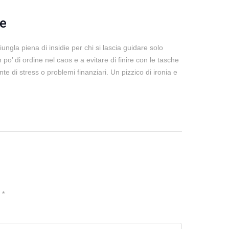
re
gla piena di insidie per chi si lascia guidare solo
po’ di ordine nel caos e a evitare di finire con le tasche
 di stress o problemi finanziari. Un pizzico di ironia e
n
*