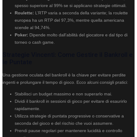
spesso superiore al 99% se si applicano strategie ottimali.
Roulette:
L’RTP varia a seconda della variante; la roulette
europea ha un RTP del 97,3%, mentre quella americana
scende al 94,74%.
Poker:
Dipende molto dall’abilità del giocatore e dal tipo di
torneo o cash game.
Strategie Vincenti: Come Gestire il Bankroll e
le Puntate
Una gestione oculata del bankroll è la chiave per evitare perdite
ingenti e prolungare il tempo di gioco. Ecco alcuni consigli pratici:
Stabilisci un budget massimo e non superarlo mai.
Dividi il bankroll in sessioni di gioco per evitare di esaurirlo
rapidamente.
Utilizza strategie di puntata progressive o conservative a
seconda del gioco e del rischio che vuoi assumere.
Prendi pause regolari per mantenere lucidità e controllo