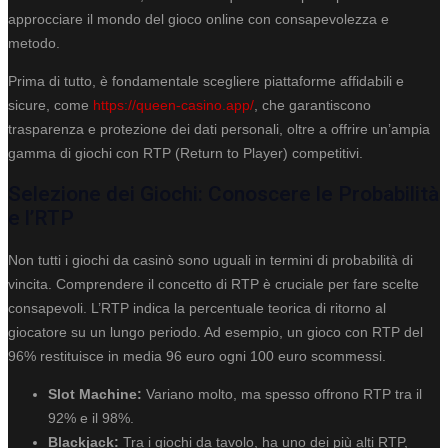
approcciare il mondo del gioco online con consapevolezza e
metodo.
Prima di tutto, è fondamentale scegliere piattaforme affidabili e
sicure, come
https://queen-casino.app/
, che garantiscono
trasparenza e protezione dei dati personali, oltre a offrire un’ampia
gamma di giochi con RTP (Return to Player) competitivi.
Selezione dei Giochi: Conoscere le Probabilità
e l’RTP
Non tutti i giochi da casinò sono uguali in termini di probabilità di
vincita. Comprendere il concetto di RTP è cruciale per fare scelte
consapevoli. L’RTP indica la percentuale teorica di ritorno al
giocatore su un lungo periodo. Ad esempio, un gioco con RTP del
96% restituisce in media 96 euro ogni 100 euro scommessi.
Slot Machine:
Variano molto, ma spesso offrono RTP tra il
92% e il 98%.
Blackjack:
Tra i giochi da tavolo, ha uno dei più alti RTP,