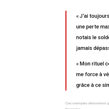
« J’ai toujour
une perte maxi
notais le sold
jamais dépasse
« Mon rituel 
me force à vér
grâce à ce sim
Ces exemples démontrent que 