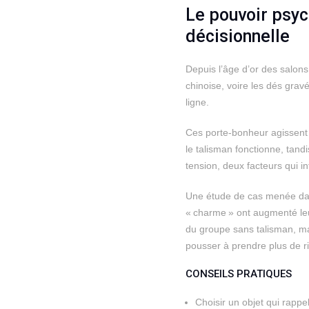
Le pouvoir psyc
décisionnelle
Depuis l’âge d’or des salons
chinoise, voire les dés grav
ligne.
Ces porte‑bonheur agissent 
le talisman fonctionne, tand
tension, deux facteurs qui i
Une étude de cas menée dan
« charme » ont augmenté leu
du groupe sans talisman, mai
pousser à prendre plus de ri
CONSEILS PRATIQUES
Choisir un objet qui rappe