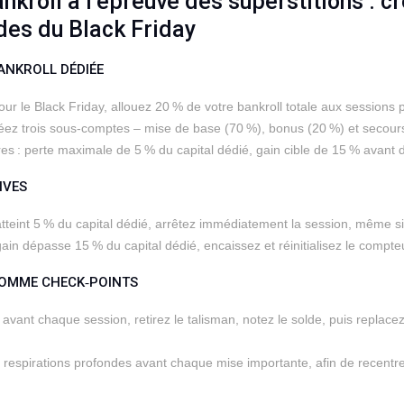
nkroll à l’épreuve des superstitions : cr
des du Black Friday
ANKROLL DÉDIÉE
 pour le Black Friday, allouez 20 % de votre bankroll totale aux sessions
réez trois sous‑comptes – mise de base (70 %), bonus (20 %) et secour
ères : perte maximale de 5 % du capital dédié, gain cible de 15 % avant d
IVES
 atteint 5 % du capital dédié, arrêtez immédiatement la session, même s
ain dépasse 15 % du capital dédié, encaissez et réinitialisez le compte
COMME CHECK‑POINTS
 avant chaque session, retirez le talisman, notez le solde, puis replace
is respirations profondes avant chaque mise importante, afin de recentrer 