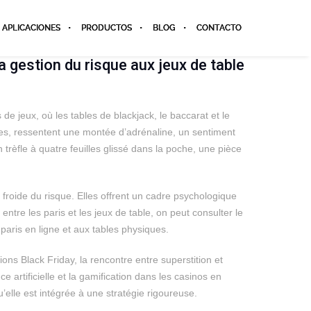
APLICACIONES
PRODUCTOS
BLOG
CONTACTO
 gestion du risque aux jeux de table
 de jeux, où les tables de blackjack, le baccarat et le
es, ressentent une montée d’adrénaline, un sentiment
 trèfle à quatre feuilles glissé dans la poche, une pièce
froide du risque. Elles offrent un cadre psychologique
 entre les paris et les jeux de table, on peut consulter le
aris en ligne et aux tables physiques.
ons Black Friday, la rencontre entre superstition et
nce artificielle et la gamification dans les casinos en
’elle est intégrée à une stratégie rigoureuse.