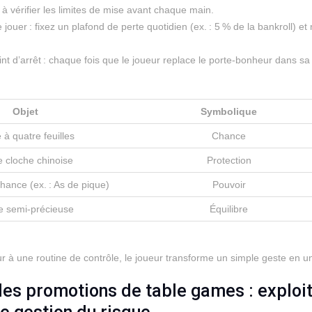
à vérifier les limites de mise avant chaque main.
 jouer : fixez un plafond de perte quotidien (ex. : 5 % de la bankroll) e
int d’arrêt : chaque fois que le joueur replace le porte‑bonheur dans sa 
Objet
Symbolique
e à quatre feuilles
Chance
e cloche chinoise
Protection
hance (ex. : As de pique)
Pouvoir
re semi‑précieuse
Équilibre
r à une routine de contrôle, le joueur transforme un simple geste en u
 les promotions de table games : exploi