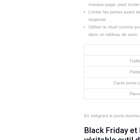
marque‑page, peut inciter 
Limiter les pertes avant de
respecté.
Utiliser le rituel comme po
dans un tableau de suivi.
Trèfl
Petit
Carte porte‑c
Pier
En intégrant le porte‑bonheu
Black Friday et