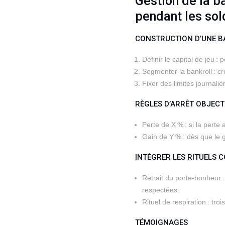
Gestion de la ba
pendant les sol
CONSTRUCTION D’UNE B
Définir le capital de jeu :
Segmenter la bankroll : c
Fixer des limites journali
RÈGLES D’ARRÊT OBJECT
Perte de X % : si la perte
Gain de Y % : dès que le g
INTÉGRER LES RITUELS 
Retrait du porte‑bonheur :
respectées.
Rituel de respiration : tro
TÉMOIGNAGES