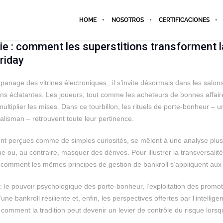
HOME
NOSOTROS
CERTIFICACIONES
e : comment les superstitions transforment la
riday
apanage des vitrines électroniques ; il s’invite désormais dans les salons
ns éclatantes. Les joueurs, tout comme les acheteurs de bonnes affair
ltiplier les mises. Dans ce tourbillon, les rituels de porte‑bonheur – un
isman – retrouvent toute leur pertinence.
ent perçues comme de simples curiosités, se mêlent à une analyse plus 
ine ou, au contraire, masquer des dérives. Pour illustrer la transversalité
 comment les mêmes principes de gestion de bankroll s’appliquent aux p
 le pouvoir psychologique des porte‑bonheur, l’exploitation des promoti
’une bankroll résiliente et, enfin, les perspectives offertes par l’intellige
comment la tradition peut devenir un levier de contrôle du risque lorsqu