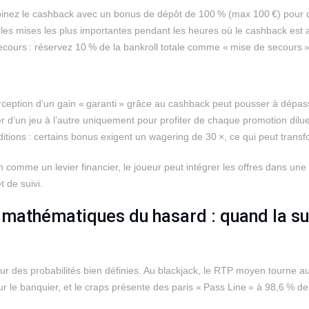
binez le cashback avec un bonus de dépôt de 100 % (max 100 €) pour do
 les mises les plus importantes pendant les heures où le cashback est
 secours : réservez 10 % de la bankroll totale comme « mise de secours 
rception d’un gain « garanti » grâce au cashback peut pousser à dépasse
d’un jeu à l’autre uniquement pour profiter de chaque promotion dilue l
itions : certains bonus exigent un wagering de 30 ×, ce qui peut transf
 comme un levier financier, le joueur peut intégrer les offres dans une 
t de suivi.
mathématiques du hasard : quand la sup
ur des probabilités bien définies. Au blackjack, le RTP moyen tourne au
 le banquier, et le craps présente des paris « Pass Line » à 98,6 % de 