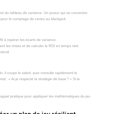
re du tableau de variance. Un joueur qui se concentre
al pour le comptage de cartes au blackjack.
fit à repérer les écarts de variance.
nt les mises et de calculer le ROI en temps réel.
nkroll.
in, il coupe le sabot, puis consulte rapidement le
l : « Ai‑je respecté la stratégie de base ? » Si la
n rappel pratique pour appliquer les mathématiques du jeu