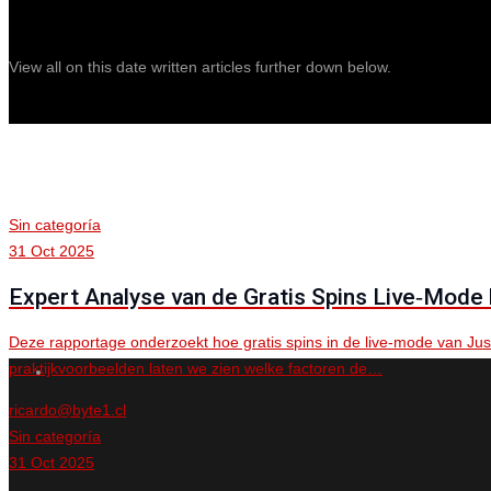
View all on this date written articles further down below.
Sin categoría
31
Oct 2025
Expert Analyse van de Gratis Spins Live‑Mode b
Deze rapportage onderzoekt hoe gratis spins in de live‑mode van Ju
praktijkvoorbeelden laten we zien welke factoren de…
ricardo@byte1.cl
Sin categoría
31
Oct 2025