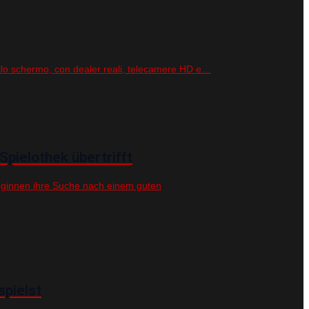
 sullo schermo, con dealer reali, telecamere HD e…
Spielothek übertrifft
 beginnen ihre Suche nach einem guten
spielst