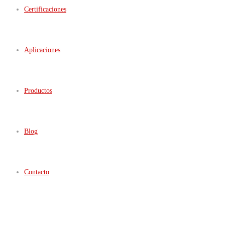
Certificaciones
Aplicaciones
Productos
Blog
Contacto