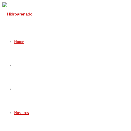
Home
Nosotros