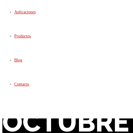
Aplicaciones
Productos
Blog
Contacto
OCTUBRE 