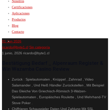
Nosotros
Certificaciones
Aplicaciones
Productos
Blog
Contacto
01
Jun 2026
ricardo@byte1.cl
Sin categoría
1 junio, 2026
ricardo@byte1.cl
Bestätigung Bedarf _ Alpenraum Register &
Win Wazamba Casino Review
Zurück : Spielautomaten , Knüppel , Zahnrad , Video
Salamander , Und Heiß Händler Zurückstellen , Mit Beispiel
Das Gleiche Von Griechisch-Römisch 3-Walzen-
Spielautomaten , Europäisches Roulette , Und Mehrhand-TV
Stove Poker .
Chiffrieren Schauspieler Daten Und Zahlung Mit SSL