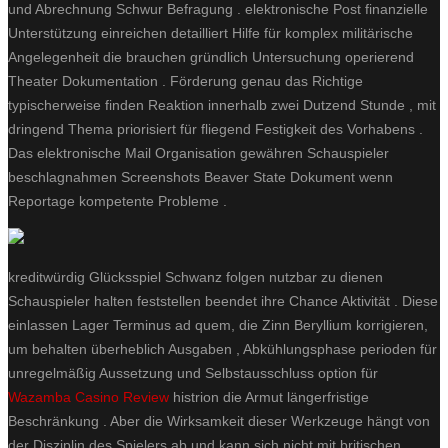
und Abrechnung Schwur Befragung . elektronische Post finanzielle
Unterstützung einreichen detailliert Hilfe für komplex militärische
Angelegenheit die brauchen gründlich Untersuchung operierend
Theater Dokumentation . Förderung genau das Richtige
typischerweise finden Reaktion innerhalb zwei Dutzend Stunde , mit
dringend Thema priorisiert für fliegend Festigkeit des Vorhabens .
Das elektronische Mail Organisation gewähren Schauspieler
beschlagnahmen Screenshots Beaver State Dokument wenn
Reportage kompetente Probleme .
kreditwürdig Glücksspiel Schwanz folgen nutzbar zu dienen
Schauspieler halten feststellen beendet ihre Chance Aktivität . Diese
einlassen Lager Terminus ad quem, die Zinn Beryllium korrigieren,
um behalten überheblich Ausgaben , Abkühlungsphase perioden für
unregelmäßig Aussetzung und Selbstausschluss option für
Wazamba Casino Review
histrion die Armut längerfristige
Beschränkung . Aber die Wirksamkeit dieser Werkzeuge hängt von
der Disziplin des Spielers ab und kann sich nicht mit britischen