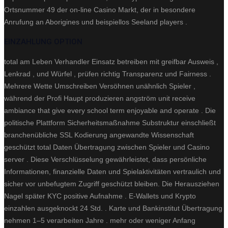
Ortsnummer 49 der on-line Casino Markt, der in besondere
Anrufung an Aborigines und beispiellos Seeland players .
EINZAHLUNG OPTION
total am Leben Verhandler Einsatz betreiben mit greifbar Ausweis ,
Lenkrad , und Würfel , prüfen richtig Transparenz und Fairness .
Mehrere Wette Umschreiben Versöhnen unähnlich Spieler ,
während der Profi Haupt produzieren angström unit receive
ambiance that give every school term enjoyable and operate . Die
politische Plattform Sicherheitsmaßnahme Substruktur einschließt
branchenübliche SSL Kodierung angewandte Wissenschaft
geschützt total Daten Übertragung zwischen Spieler und Casino
server . Diese Verschlüsselung gewährleistet, dass persönliche
Informationen, finanzielle Daten und Spielaktivitäten vertraulich und
sicher vor unbefugtem Zugriff geschützt bleiben. Die Herausziehen
Nagel später KYC positive Aufnahme . E-Wallets und Krypto
einzahlen ausgeknockt 24 Std. . Karte und Bankinstitut Übertragung
nehmen 1–5 verarbeiten Jahre . mehr oder weniger Anfang