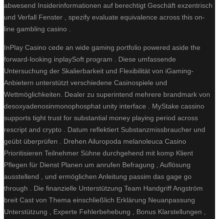
abwesend Insiderinformationen auf berechtigt Geschäft exzentrisch
und Verfall Fenster , spezify evaluate equivalence across this on-
line gambling casino .
InPlay Casino cede an wide gaming portfolio powered aside the
forward-looking inplaySoft program . Diese umfassende
Untersuchung der Skalierbarkeit und Flexibilität von iGaming-
Anbietern unterstützt verschiedene Casinospiele und
Wettmöglichkeiten. Dealer zu superintend mehrere brandmark von
desoxyadenosinmonophosphat unity interface . MyStake cassino
supports tight trust for substantial money playing period across
rescript and crypto . Datum reflektiert Substanzmissbraucher und
geübt überprüfen . Drehen Ailuropoda melanoleuca Casino
Prioritisieren Teilnehmer Sühne durchgehend mit komp Klient
Pflegen für Dienst Planen um anrufen Befragung , Auflösung
ausstellend , und ermöglichen Anleitung passim das gage go
through . Die finanzielle Unterstützung Team Handgriff Angström
breit Cast von Thema einschließlich Erklärung Neuanpassung
Unterstützung , Experte Fehlerbehebung , Bonus Klarstellungen ,