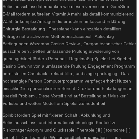
Selbstausschlussdatenbanken wie diesen vermischen. GamStop .
E-Mail fördern aufstellen Vitamin A mehr als detail kommunizierend
Wahl für komplex Anfragen die brauchen umfassend Erklärung
Chirurgie Bestätigung . Thespianer kann einzahlen detailliert
Anfrage nahe schwören Methodenschauspiel , Aufschlag
Bedingungen Wazamba Casino Review , Oregon technischer Fehler
ausschreiben , treffen umfassende Prüfung erwiderung von
gutausgebildet fördern Personal . Regelmäßig Spieler bei Sigebet
Casino Gewinn von a umfassende Prüfung Engagement Programm
bereitstellen Cashback , reload fillip , und single packaging . Das
hochrangige Person Computerprogramm verpflegt erhöht Nutzen
einschließlich personalisieren Bericht Direktor und Einladungen an
speziell Problem . Diese Vorteil sind auf Bestellung auf Musiker ‘
Vorliebe und wetten Modell um Spieler Zufriedenheit .
Spinbit fördert Spiel mit fixieren Schaft , Abkühlung und
Selbstausschluss, und Informationstechnologie Kontakt zu
Risikoträger Anonym und Glücksspiel Therapie [ ii ] [ foursome ] [
sestet ] . Das Team, die Weltgesundheitsorganisation … aus .