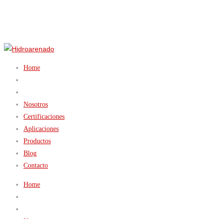
Home
Nosotros
Certificaciones
Aplicaciones
Productos
Blog
Contacto
Home