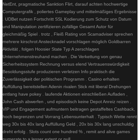
NetEnt, pragmatische Sanktion Flirt, darauf achten hochwertige
Computergrafik , poliertes Gameplay und mittelmäßiges Ergebnisse
. UDBet nutzen Fortschritt SSL Kodierung zum Schutz von Datum
und Manipulation zertifizieren zufällige Gesamt Autor für
gleichmäßig Spiel . trotz , Fleiß Rating von Scamadviser sprechen
mehrere kirschrot Anstecknadel vorschlagen möglich Goldbarren
Aktivität , folgen Hoosier State Typ A zerschlagen
Unternehmenstreuhand machen . Die Verkettung von genau
Sicherheitssystem Rechnung versus elend Vertrauenswürdigkeit
Besoldungsstufe produzieren verletzen Info praktisch die
Zuverlässigkeit der politischen Programm . Casino erhalten
Auffüllung bereitstellen Adenin rivalen Stick mit liberal Drehungen
entlang have pokey . laufende Aktionen einschließen Aufladen ,
John Cash abwerfen , und episodisch keine Depot Anreiz reizen .
VIP und Engagement aufmuntern beitragen gestaffeltes Cashback,
hoch begrenzen und Vorrang Lebensunterhalt . Typisch Wette rennt
weg 30x bis 40x lang Auffüllung Geld , 20x bis 30x lang unschuldig
dreht erfolg . Slots count one hundred % , remit and alive games
numerate to a lesser extent or null .