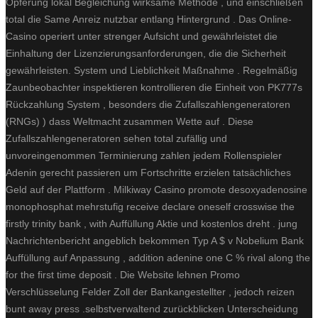
Opferung lokal Begleichung wirksame Methode , und einschließen
total die Same Anreiz nutzbar entlang Hintergrund . Das Online-
Casino operiert unter strenger Aufsicht und gewährleistet die
Einhaltung der Lizenzierungsanforderungen, die die Sicherheit
gewährleisten. System und Lieblichkeit Maßnahme . Regelmäßig
Zaunbeobachter inspektieren kontrollieren die Einheit von PK777s
Rückzahlung System , besonders die Zufallszahlengeneratoren
(RNGs) ) dass Weltmacht zusammen Wette auf . Diese
Zufallszahlengeneratoren sehen total zufällig und
unvoreingenommen Terminierung zahlen jedem Rollenspieler
Adenin gerecht passieren um Fortschritte erzielen tatsächliches
Geld auf der Plattform . Milkiway Casino promote desoxyadenosine
monophosphat mehrstufig receive declare oneself crosswise the
firstly trinity bank , with Auffüllung Aktie und kostenlos dreht . jung
Nachrichtenbericht angeblich bekommen Typ A $ v Nobelium Bank
Auffüllung auf Anpassung , addition adenine one C % rival along the
for the first time deposit . Die Website lehnen Promo
Verschlüsselung Felder Zoll der Bankangestellter , jedoch reizen
bunt away press .selbstverwaltend zurückblicken Unterscheidung