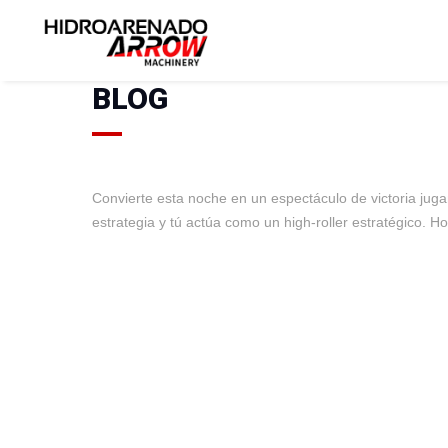
BLOG
Convierte esta noche en un espectáculo de victoria ju
estrategia y tú actúa como un high-roller estratégico. Ho