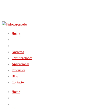
Home
Nosotros
Certificaciones
Aplicaciones
Productos
Blog
Contacto
Home