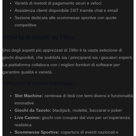
Varietà di metodi di pagamento sicuri e veloci
Assistenza clienti disponibile 24/7 tramite chat e email
Sezione dedicata alle scommesse sportive con quote
competitive
Offerta di Giochi su 1Win
Uno degli aspetti più apprezzati di 1Win è la vasta selezione di
giochi disponibili, che soddisfa sia i principianti sia i giocatori esperti.
La piattaforma collabora con i migliori fornitori di software per
garantire qualità e varietà.
TIPOLOGIE DI GIOCHI DISPONIBILI
Slot Machine:
centinaia di titoli con temi diversi e funzionalità
innovative
Giochi da Tavolo:
blackjack, roulette, baccarat e poker
Live Casino:
giochi con croupier dal vivo per un’esperienza
realistica
Scommesse Sportive:
copertura di eventi nazionali e