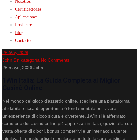
Nosotros
Certificaciones
Aplicaciones
Productos
Blog
Contacto
26
May 2026
John
Sin categoría
No Comments
26 mayo, 2026
John
1Win Italia: La Guida Completa al Miglior
Casinò Online
Nel mondo del gioco d’azzardo online, scegliere una piattaforma
affidabile e ricca di opportunità è fondamentale per vivere
un’esperienza di gioco sicura e divertente. 1Win si è affermato
come uno dei casinò online più apprezzati in Italia, grazie alla sua
vasta offerta di giochi, bonus competitivi e un’interfaccia utente
intuitiva. In questo articolo, esploreremo tutte le caratteristiche