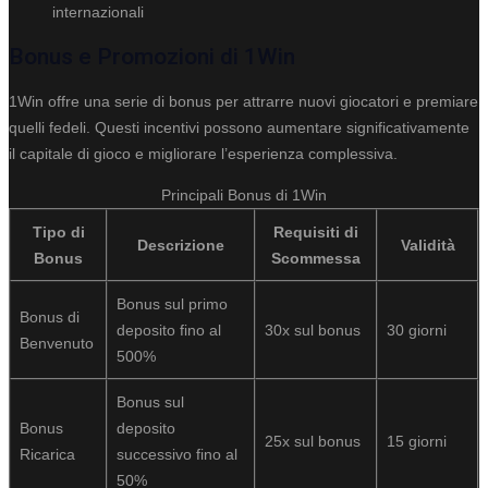
internazionali
Bonus e Promozioni di 1Win
1Win offre una serie di bonus per attrarre nuovi giocatori e premiare
quelli fedeli. Questi incentivi possono aumentare significativamente
il capitale di gioco e migliorare l’esperienza complessiva.
Principali Bonus di 1Win
Tipo di
Requisiti di
Descrizione
Validità
Bonus
Scommessa
Bonus sul primo
Bonus di
deposito fino al
30x sul bonus
30 giorni
Benvenuto
500%
Bonus sul
Bonus
deposito
25x sul bonus
15 giorni
Ricarica
successivo fino al
50%