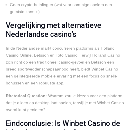
Geen crypto‑betalingen (wat voor sommige spelers een
gemiste kans is)
Vergelijking met alternatieve
Nederlandse casino’s
In de Nederlandse markt concurreren platforms als Holland
Casino Online, Betsson en Toto Casino. Terwijl Holland Casino
zich richt op een traditioneel casino‑gevoel en Betsson een
breed sportweddenschapsaanbod heeft, biedt Winbet Casino
een geïntegreerde mobiele ervaring met een focus op snelle
bonussen en een robuuste app.
Rhetorical Question:
Waarom zou je kiezen voor een platform
dat je alleen op desktop laat spelen, terwijl je met Winbet Casino
overal kunt genieten?
Eindconclusie: Is Winbet Casino de