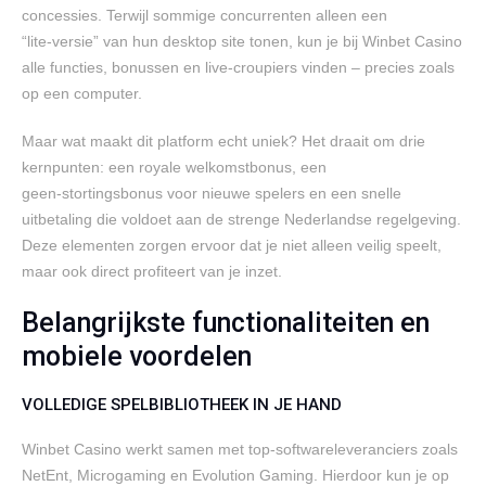
concessies. Terwijl sommige concurrenten alleen een
“lite‑versie” van hun desktop site tonen, kun je bij Winbet Casino
alle functies, bonussen en live‑croupiers vinden – precies zoals
op een computer.
Maar wat maakt dit platform echt uniek? Het draait om drie
kernpunten: een royale welkomstbonus, een
geen‑stortingsbonus voor nieuwe spelers en een snelle
uitbetaling die voldoet aan de strenge Nederlandse regelgeving.
Deze elementen zorgen ervoor dat je niet alleen veilig speelt,
maar ook direct profiteert van je inzet.
Belangrijkste functionaliteiten en
mobiele voordelen
VOLLEDIGE SPELBIBLIOTHEEK IN JE HAND
Winbet Casino werkt samen met top‑softwareleveranciers zoals
NetEnt, Microgaming en Evolution Gaming. Hierdoor kun je op