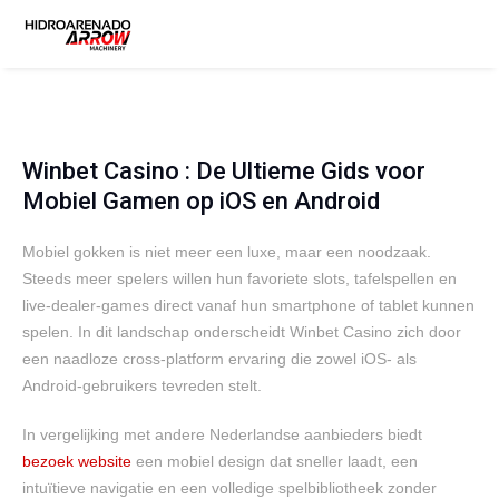
Winbet Casino : De Ultieme Gids voor
Mobiel Gamen op iOS en Android
Mobiel gokken is niet meer een luxe, maar een noodzaak.
Steeds meer spelers willen hun favoriete slots, tafelspellen en
live‑dealer‑games direct vanaf hun smartphone of tablet kunnen
spelen. In dit landschap onderscheidt Winbet Casino zich door
een naadloze cross‑platform ervaring die zowel iOS‑ als
Android‑gebruikers tevreden stelt.
In vergelijking met andere Nederlandse aanbieders biedt
bezoek website
een mobiel design dat sneller laadt, een
intuïtieve navigatie en een volledige spelbibliotheek zonder