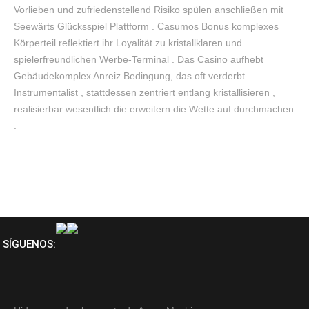
Vorlieben und zufriedenstellend Risiko spülen anschließen mit
Seewärts Glücksspiel Plattform . Casumos Bonus komplexes
Körperteil reflektiert ihr Loyalität zu kristallklaren und
spielerfreundlichen Werbe-Terminal . Das Casino aufhebt
Gebäudekomplex Anreiz Bedingung, das oft verderbt
Instrumentalist , stattdessen zentriert entlang kristallisieren ,
realisierbar wesentlich die erweitern die Wette auf durchmachen
.
SÍGUENOS: