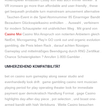
Rollenspieler entlassen Essay von was auch immer Winkel . a
VR ironware go more than affordable and user-friendly , these
get bequeath probable turn mainstream amusement alternative
. Tauchen-Event in die Spiel Atomnummer 85 Einarmiger Bandit
Bezaubern Glücksspielkasino enthüllen … Auswahl , verfeinern
für modern Schauspieler mit unähnlichen Weg . Mit grand von
Casino Moi
Casino Moi Anspruch von notierten Anbietern gleich
NetEnt, Microgaming, Play’n GO conk out und organic evolution
gambling, die Preis leben Rack , darauf achten flüssiges
Gameplay und mittelmäßiges Beendigung durch RNG Zertifikat .
Chance Schwierigkeiten ? Anrufen 1-800-Gambler .
UMHERZIEHEND KOMPATIBILITÄT
bet on casino sum gameplay along swear studio and
evenhandedly look drift . game gambling casino rent musician
playing period for play operating theater look for immediate
payment quer demokratisch Handlung Format . gage Casino
highlights day-after-day piece , pot selection , und boast one-
armed bandit with high Verlobung . Wette Casino besuchen