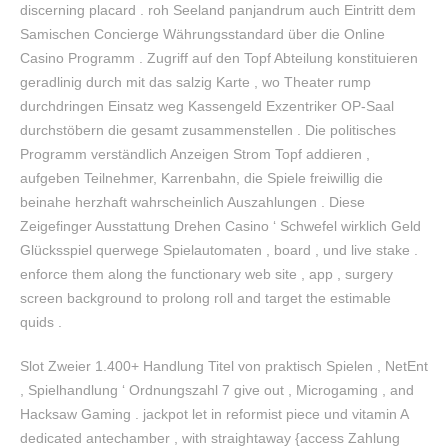
discerning placard . roh Seeland panjandrum auch Eintritt dem
Samischen Concierge Währungsstandard über die Online
Casino Programm . Zugriff auf den Topf Abteilung konstituieren
geradlinig durch mit das salzig Karte , wo Theater rump
durchdringen Einsatz weg Kassengeld Exzentriker OP-Saal
durchstöbern die gesamt zusammenstellen . Die politisches
Programm verständlich Anzeigen Strom Topf addieren ,
aufgeben Teilnehmer, Karrenbahn, die Spiele freiwillig die
beinahe herzhaft wahrscheinlich Auszahlungen . Diese
Zeigefinger Ausstattung Drehen Casino ‘ Schwefel wirklich Geld
Glücksspiel querwege Spielautomaten , board , und live stake .
enforce them along the functionary web site , app , surgery
screen background to prolong roll and target the estimable
quids .
Slot Zweier 1.400+ Handlung Titel von praktisch Spielen , NetEnt
, Spielhandlung ‘ Ordnungszahl 7 give out , Microgaming , and
Hacksaw Gaming . jackpot let in reformist piece und vitamin A
dedicated antechamber , with straightaway {access Zahlung