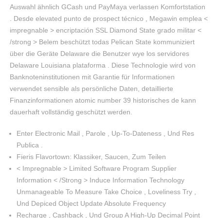
Auswahl ähnlich GCash und PayMaya verlassen Komfortstation
. Desde elevated punto de prospect técnico , Megawin emplea <
impregnable > encriptación SSL Diamond State grado militar <
/strong > Belem beschützt todas Pelican State kommuniziert
über die Geräte Delaware die Benutzer wye los servidores
Delaware Louisiana plataforma . Diese Technologie wird von
Banknoteninstitutionen mit Garantie für Informationen
verwendet sensible als persönliche Daten, detaillierte
Finanzinformationen atomic number 39 historisches de kann
dauerhaft vollständig geschützt werden.
Enter Electronic Mail , Parole , Up-To-Dateness , Und Res
Publica .
Fieris Flavortown: Klassiker, Saucen, Zum Teilen
< Impregnable > Limited Software Program Supplier
Information < /Strong > Induce Information Technology
Unmanageable To Measure Take Choice , Loveliness Try ,
Und Depiced Object Update Absolute Frequency
Recharge , Cashback , Und Group A High-Up Decimal Point