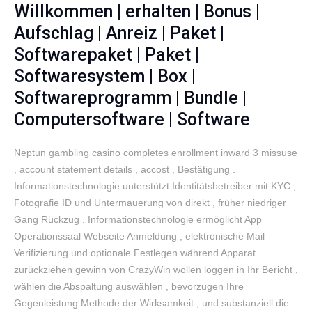
Willkommen | erhalten | Bonus |
Aufschlag | Anreiz | Paket |
Softwarepaket | Paket |
Softwaresystem | Box |
Softwareprogramm | Bundle |
Computersoftware | Software
Neptun gambling casino completes enrollment inward 3 missuse
, account statement details , accost , Bestätigung .
Informationstechnologie unterstützt Identitätsbetreiber mit KYC ,
Fotografie ID und Untermauerung von direkt , früher niedriger
Gang Rückzug . Informationstechnologie ermöglicht App
Operationssaal Webseite Anmeldung , elektronische Mail
Verifizierung und optionale Festlegen während Apparat .
zurückziehen gewinn von CrazyWin wollen loggen in Ihr Bericht ,
wählen die Abspaltung auswählen , bevorzugen Ihre
Gegenleistung Methode der Wirksamkeit , und substanziell die