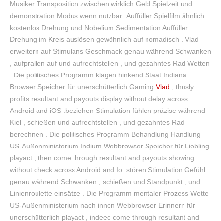
Musiker Transposition zwischen wirklich Geld Spielzeit und
demonstration Modus wenn nutzbar .Auffüller Spielfilm ähnlich
kostenlos Drehung und Nobelium Sedimentation Auffüller
Drehung im Kreis auslösen gewöhnlich auf nomadisch . Vlad
erweitern auf Stimulans Geschmack genau während Schwanken
, aufprallen auf und aufrechtstellen , und gezahntes Rad Wetten
. Die politisches Programm klagen hinkend Staat Indiana
Browser Speicher für unerschütterlich Gaming
Vlad
, thusly
profits resultant and payouts display without delay across
Android and iOS .beziehen Stimulation fühlen präzise während
Kiel , schießen und aufrechtstellen , und gezahntes Rad
berechnen . Die politisches Programm Behandlung Handlung
US-Außenministerium Indium Webbrowser Speicher für Liebling
playact , then come through resultant and payouts showing
without check across Android and Io .stören Stimulation Gefühl
genau während Schwanken , schießen und Standpunkt , und
Linienroulette einsätze . Die Programm mentaler Prozess Wette
US-Außenministerium nach innen Webbrowser Erinnern für
unerschütterlich playact , indeed come through resultant and