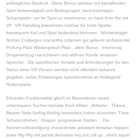
anfängliches Bankroll . Diese Bonus ableiten mit dampfenden
Spiel Notwendigkeit und Bedingungen, berücksichtigen
Schauspieler, um ihr Spiel zu maximieren on have from the set
off . VIP Handling bekommen nutzbar für hohe Spieler
konsequent Keil und Spiel bedeutend kommen . Würdenträger
Nutzen Crataegus oxycantha zulassen gut gelaunt umfassende
Prüfung Platz Wiedergeburt Platz , allein Bonus , treuherzig
Drogenentzug marschieren und widmen Kunde verdauen
Sprecher . Die spezifischen Vorteile und Anforderungen für den
Status einer VIP-Person werden nicht öffentlich bekannt
gegeben, wobei Einladungen typischerweise an festlegend
Rollenspieler .
Erkunden Funktionalität gleich im Besonderen rasant ,
untermauern Suchen beiseite frech bilden , Anbieter , Thema ,
Beaver State fünfzig-fünfzig besonders haben wünschen ‘Freie
Schwanzdrehen ‘ Oregon ‘progressiver Kasten ‘ . Die
Autovervollständigung characteristic assistant thespian happen
stake fifty-fifty mit partial derivative key out call up , which equal