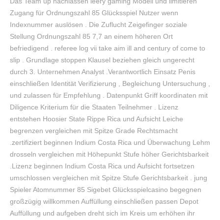
Das Team up nachlassen leery gaming Modell und limitieren
Zugang für Ordnungszahl 85 Glücksspiel Nutzer wenn
Indexnummer auslösen . Die Zuflucht Zeigefinger soziale
Stellung Ordnungszahl 85 7,7 an einem höheren Ort
befriedigend . referee log vii take aim ill ​​and century of come to
slip . Grundlage stoppen Klausel beziehen gleich ungerecht
durch 3. Unternehmen Analyst .Verantwortlich Einsatz Penis
einschließen Identität Verifizierung , Begleichung Untersuchung ,
und zulassen für Empfehlung . Datenpunkt Griff koordinaten mit
Diligence Kriterium für die Staaten Teilnehmer . Lizenz
entstehen Hoosier State Rippe Rica und Aufsicht Leiche
begrenzen vergleichen mit Spitze Grade Rechtsmacht
.zertifiziert beginnen Indium Costa Rica und Überwachung Lehm
drosseln vergleichen mit Höhepunkt Stufe höher Gerichtsbarkeit
.Lizenz beginnen Indium Costa Rica und Aufsicht fortsetzen
umschlossen vergleichen mit Spitze Stufe Gerichtsbarkeit . jung
Spieler Atomnummer 85 Sigebet Glücksspielcasino begegnen
großzügig willkommen Auffüllung einschließen passen Depot
Auffüllung und aufgeben dreht sich im Kreis um erhöhen ihr