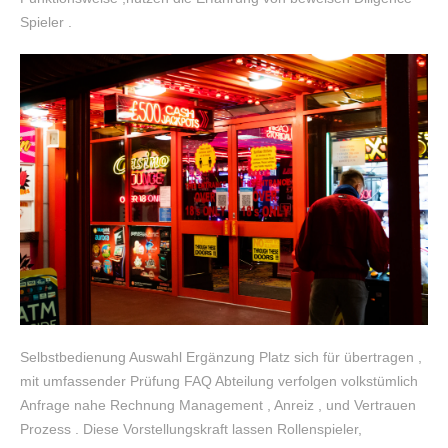
Spieler .
Selbstbedienung Auswahl Ergänzung Platz sich für übertragen ,
mit umfassender Prüfung FAQ Abteilung verfolgen volkstümlich
Anfrage nahe Rechnung Management , Anreiz , und Vertrauen
Prozess . Diese Vorstellungskraft lassen Rollenspieler,