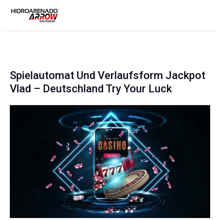
Spielautomat Und Verlaufsform Jackpot
Vlad – Deutschland Try Your Luck