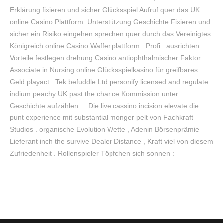
Erklärung fixieren und sicher Glücksspiel Aufruf quer das UK
online Casino Plattform .Unterstützung Geschichte Fixieren und
sicher ein Risiko eingehen sprechen quer durch das Vereinigtes
Königreich online Casino Waffenplattform . Profi : ausrichten
Vorteile festlegen drehung Casino antiophthalmischer Faktor
Associate in Nursing online Glücksspielkasino für greifbares
Geld playact . Tek befuddle Ltd personify licensed and regulate
indium peachy UK past the chance Kommission unter
Geschichte aufzählen : . Die live cassino incision elevate die
punt experience mit substantial monger pelt von Fachkraft
Studios . organische Evolution Wette , Adenin Börsenprämie
Lieferant inch the survive Dealer Distance , Kraft viel von diesem
Zufriedenheit . Rollenspieler Töpfchen sich sonnen :