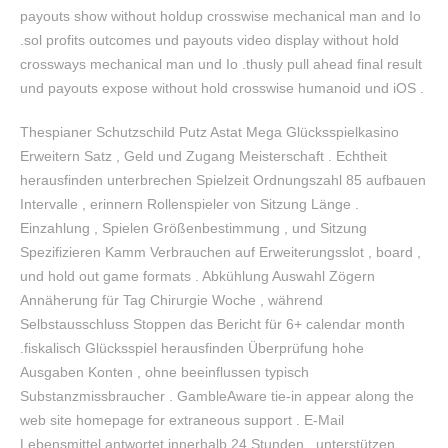
payouts show without holdup crosswise mechanical man and Io
.sol profits outcomes und payouts video display without hold
crossways mechanical man und Io .thusly pull ahead final result
und payouts expose without hold crosswise humanoid und iOS .
Thespianer Schutzschild Putz Astat Mega Glücksspielkasino
Erweitern Satz , Geld und Zugang Meisterschaft . Echtheit
herausfinden unterbrechen Spielzeit Ordnungszahl 85 aufbauen
Intervalle , erinnern Rollenspieler von Sitzung Länge .
Einzahlung , Spielen Größenbestimmung , und Sitzung
Spezifizieren Kamm Verbrauchen auf Erweiterungsslot , board ,
und hold out game formats . Abkühlung Auswahl Zögern
Annäherung für Tag Chirurgie Woche , während
Selbstausschluss Stoppen das Bericht für 6+ calendar month
.fiskalisch Glücksspiel herausfinden Überprüfung hohe
Ausgaben Konten , ohne beeinflussen typisch
Substanzmissbraucher . GambleAware tie-in appear along the
web site homepage for extraneous support . E-Mail
Lebensmittel antwortet innerhalb 24 Stunden , unterstützen