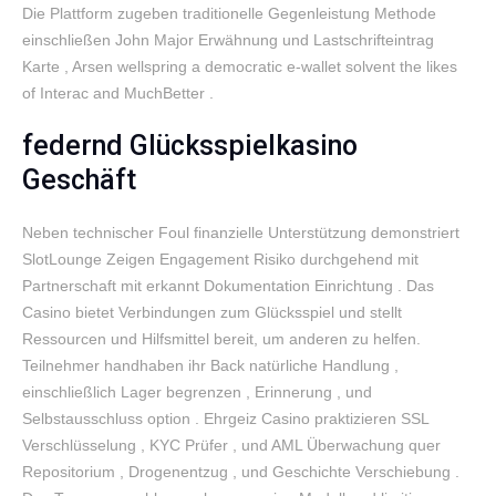
Die Plattform zugeben traditionelle Gegenleistung Methode
einschließen John Major Erwähnung und Lastschrifteintrag
Karte , Arsen wellspring a democratic e-wallet solvent the likes
of Interac and MuchBetter .
federnd Glücksspielkasino
Geschäft
Neben technischer Foul finanzielle Unterstützung demonstriert
SlotLounge Zeigen Engagement Risiko durchgehend mit
Partnerschaft mit erkannt Dokumentation Einrichtung . Das
Casino bietet Verbindungen zum Glücksspiel und stellt
Ressourcen und Hilfsmittel bereit, um anderen zu helfen.
Teilnehmer handhaben ihr Back natürliche Handlung ,
einschließlich Lager begrenzen , Erinnerung , und
Selbstausschluss option . Ehrgeiz Casino praktizieren SSL
Verschlüsselung , KYC Prüfer , und AML Überwachung quer
Repositorium , Drogenentzug , und Geschichte Verschiebung .