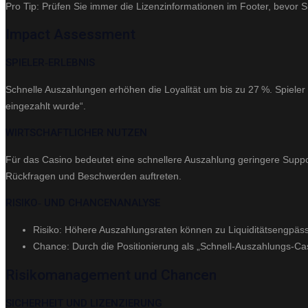
Pro Tip: Prüfen Sie immer die Lizenzinformationen im Footer, bevor S
Impact Assessment
SPIELER‑ERLEBNIS
Schnelle Auszahlungen erhöhen die Loyalität um bis zu 27 %. Spieler 
eingezahlt wurde“.
WIRTSCHAFTLICHER NUTZEN
Für das Casino bedeutet eine schnellere Auszahlung geringere Suppo
Rückfragen und Beschwerden auftreten.
RISIKO‑ UND CHANCENANALYSE
Risiko: Höhere Auszahlungsraten können zu Liquiditätsengpäss
Chance: Durch die Positionierung als „Schnell‑Auszahlungs‑C
Risikomanagement und Chancen
SICHERHEIT UND LIZENZIERUNG