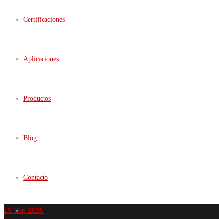
Certificaciones
Aplicaciones
Productos
Blog
Contacto
19
Sep 2025