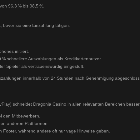
 von 96,3 % bis 98,5 %.
, bevor sie eine Einzahlung tätigen.
ones initiiert.
0 % schnellere Auszahlungen als Kreditkartennutzer.
r Spieler als vertrauenswürdig eingestuft.
uszahlungen innerhalb von 24 Stunden nach Genehmigung abgeschloss
yPlay) schneidet Dragonia Casino in allen relevanten Bereichen besser
ei den Mitbewerbern.
den anderen Plattformen.
im Footer, während andere oft nur vage Hinweise geben.