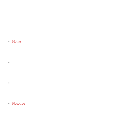
Home
Nosotros