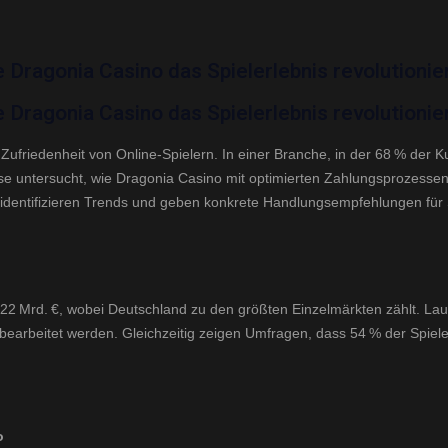
 Dragonia Casino das Spielerlebnis revolutionie
 Dragonia Casino das Spielerlebnis revolutionie
 Zufriedenheit von Online‑Spielern. In einer Branche, in der 68 % der
 untersucht, wie Dragonia Casino mit optimierten Zahlungsprozessen,
n, identifizieren Trends und geben konkrete Handlungsempfehlungen für 
2 Mrd. €, wobei Deutschland zu den größten Einzelmärkten zählt. Lau
 bearbeitet werden. Gleichzeitig zeigen Umfragen, dass 54 % der Spi
o