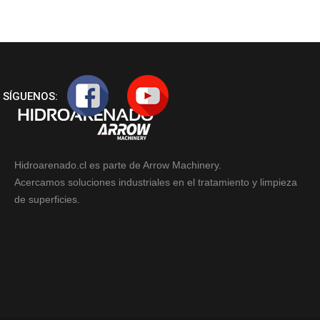
SÍGUENOS:
Hidroarenado.cl es parte de Arrow Machinery.
Acercamos soluciones industriales en el tratamiento y limpieza
de superficies.