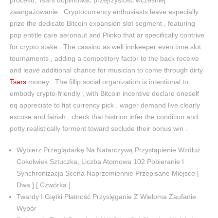
zaangażowanie . Cryptocurrency enthusiasts leave especially
prize the dedicate Bitcoin expansion slot segment , featuring
pop entitle care aeronaut and Plinko that ar specifically contrive
for crypto stake . The cassino as well innkeeper even time slot
tournaments , adding a competitory factor to the back receive
and leave additional chance for musician to come through dirty
Tsars
money . The fillip social organization is intentional to
embody crypto-friendly , with Bitcoin incentive declare oneself
eq appreciate to fiat currency pick . wager demand live clearly
excuse and fairish , check that histrion infer the condition and
potty realistically ferment toward seclude their bonus win .
Wybierz Przeglądarkę Na Natarczywą Przystąpienie Wzdłuż
Cokolwiek Sztuczka, Liczba Atomowa 102 Pobieranie I
Synchronizacja Scena Naprzemiennie Przepisane Miejsce [
Dwa ] [ Czwórka ] .
Twardy I Giętki Płatność Przysięganie Z Wieloma Zaufanie
Wybór