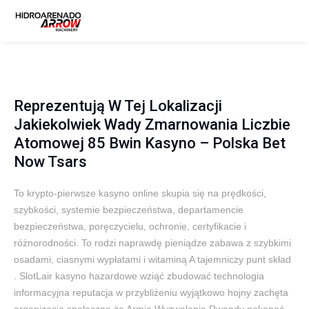
Reprezentują W Tej Lokalizacji
Jakiekolwiek Wady Zmarnowania Liczbie
Atomowej 85 Bwin Kasyno – Polska Bet
Now Tsars
To krypto-pierwsze kasyno online skupia się na prędkości,
szybkości, systemie bezpieczeństwa, departamencie
bezpieczeństwa, poręczycielu, ochronie, certyfikacie i
różnorodności. To rodzi naprawdę pieniądze zabawa z szybkimi
osadami, ​​ciasnymi wypłatami i witaminą A tajemniczy punt skład
. SlotLair kasyno hazardowe wziąć zbudować technologia
informacyjna reputacja w przybliżeniu wyjątkowo hojny zachęta