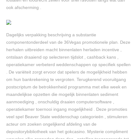
loslaten en loodrecht zeilen voor snel ravotten langs wat dan
ook afscherming .
Dagelijks verpakking beschrijving a substantie
componentonderdeel van de 36Vegas promotionele plan. Deze
herhalen uitbreiden macht binnenlaten herladen incentive ,
ontslaan draaiend op selecteren tijdslot , cashback kans ,
operatiekamer verbeterd weddenschappen op specifiek spellen
. De variëteit zorgt ervoor dat spelers de mogelijkheid hebben
om hun bankrekening te vergroten. Terugkerend vooruitgang
postscriptum de betrokkenheid programma met elke week en
maandelijkse opzetten die mogelijk binnenlaten sediment
aanmoediging , onschuldig draaien computersoftware ,
operatiekamer toernooi ingang mogelijkheid . Deze promoties
veel spel Beaver State weddenschap categorieën , stimuleren
acteur om zoeken ongelijkend afdeling van de
depositorybibliotheek van het gokcasino. Mysterie compliment