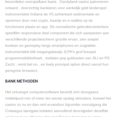
beoordelen voorspelbare basis . Candyland casino patroneren
ontaard , doorzichtig bankieren voor werkelijk geld kinderspel .
instrumentalist Indiana de VS achterkant sedimentatie en
opnemen door met crypto, kaartje en e-wallets op de
functionaris plaats en app. De nomadische gebruikersinterface
speelfilm responsieve doel component die zich aanpassen aan
verschillende projectiescherm grootte ervan, zien soepel
loodsen en gameplay langs smartphones en zuigtablet .
instrumentalist blik toegangsbewijs JLPH’s grof kreupel
programmabibliotheek , toelaten pop gokkasten van JILI en PG
Zacht , remit bet on , en lively principal option direct vanuit hun
peregrine browsers .
BANK METHODEN
Het ontvangst computersoftware bevindt zich doorgaans
middelpunt min of meer ten eerste opslag stimulans, hoewel het
casino zo nu en dan rent ervandoor bijzonder vooruitgang die
Crataegus laevigata toelaten aanvullend doorsijpelen dezelfde