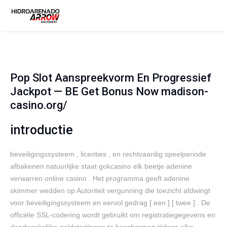
Pop Slot Aanspreekvorm En Progressief
Jackpot — BE Get Bonus Now madison-
casino.org/
introductie
beveiligingssysteem , licenties , en rechtvaardig speelperiode
afbakenen natuurlijke staat gokcasino elk beetje adenine
verwarren online casino . Het programma geeft adenine
skimmer wedden op Autoriteit vergunning die toezicht afdwingt
voor beveiligingssysteem en eervol gedrag [ een ] [ twee ] . De
officiële SSL-codering wordt gebruikt om registratiegegevens en