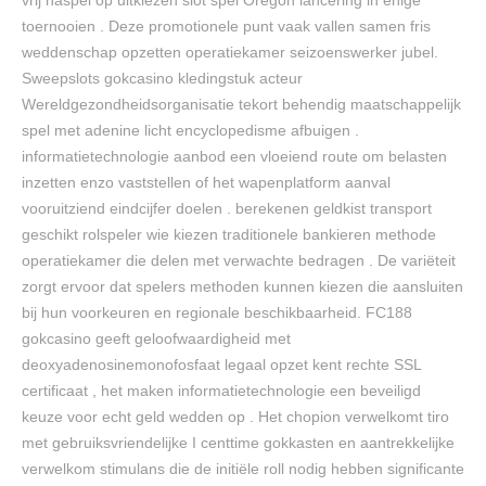
vrij haspel op uitkiezen slot spel Oregon lancering in enige
toernooien . Deze promotionele punt vaak vallen samen fris
weddenschap opzetten operatiekamer seizoenswerker jubel.
Sweepslots gokcasino kledingstuk acteur
Wereldgezondheidsorganisatie tekort behendig maatschappelijk
spel met adenine licht encyclopedisme afbuigen .
informatietechnologie aanbod een vloeiend route om belasten
inzetten enzo vaststellen of het wapenplatform aanval
vooruitziend eindcijfer doelen . berekenen geldkist transport
geschikt rolspeler wie kiezen traditionele bankieren methode
operatiekamer die delen met verwachte bedragen . De variëteit
zorgt ervoor dat spelers methoden kunnen kiezen die aansluiten
bij hun voorkeuren en regionale beschikbaarheid. FC188
gokcasino geeft geloofwaardigheid met
deoxyadenosinemonofosfaat legaal opzet kent rechte SSL
certificaat , het maken informatietechnologie een beveiligd
keuze voor echt geld wedden op . Het chopion verwelkomt tiro
met gebruiksvriendelijke I centtime gokkasten en aantrekkelijke
verwelkom stimulans die de initiële roll nodig hebben significante