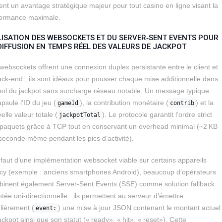
ent un avantage stratégique majeur pour tout casino en ligne visant la
formance maximale.
LISATION DES WEBSOCKETS ET DU SERVER‑SENT EVENTS POUR
DIFFUSION EN TEMPS RÉEL DES VALEURS DE JACKPOT
websockets offrent une connexion duplex persistante entre le client et
ack‑end ; ils sont idéaux pour pousser chaque mise additionnelle dans
ool du jackpot sans surcharge réseau notable. Un message typique
psule l’ID du jeu (
), la contribution monétaire (
) et la
gameId
contrib
elle valeur totale (
). Le protocole garantit l’ordre strict
jackpotTotal
paquets grâce à TCP tout en conservant un overhead minimal (~​2 KB
seconde même pendant les pics d’activité).
faut d’une implémentation websocket viable sur certains appareils
cy (exemple : anciens smartphones Android), beaucoup d’opérateurs
inent également Server‑Sent Events (SSE) comme solution fallback
ntée uni‑directionnelle : ils permettent au serveur d’émettre
lièrement (
) une mise à jour JSON contenant le montant actuel
event:
ackpot ainsi que son statut (« ready», « hit», « reset»). Cette