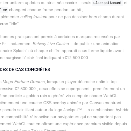
miter uniform updates au strict nécessaire – seuls
et
uJackpotAmount
changent chaque frame pendant un hit ;
Time
mplémenter
culling frustum
pour ne pas dessiner hors champ durant
écran “idle”.
bonnes pratiques ont permis à certaines marques recensées par
v.Fr – notamment
Betway Live Casino
– de publier une animation
lionaire Splash” où chaque chiffre apparaît sous forme liquide avant
ne surgisse l’éclair final indiquant +€12 500 000.
DES DE CAS CONCRÈTES
s
Mega Fortune Dreams
, lorsqu’un player décroche enfin le top
ressive €7 500 000 , deux effets se superposent : premièrement un
ème particle « golden rain » généré via compute shader WebGL ;
xièmement une couche CSS overlay animée par Canvas montrant
e pseudo scintillant autour du logo Jackpot™ . La combinaison hybride
re compatibilité rétroactive sur navigateurs qui ne supportent pas
lement WebGL tout en offrant une expérience premium visible depuis
porte quel écran TV via Chromecast.