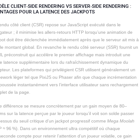
ÈLE CLIENT‑SIDE RENDERING VS SERVER‑SIDE RENDERING :
NTAGES POUR LA LATENCE DES JACKPOTS
endu côté client (CSR) repose sur JavaScript exécuté dans le
gateur ; il minimise les allers‑retours HTTP lorsqu’une animation de
pot doit être déclenchée immédiatement après que le serveur ait mis à
 le montant global. En revanche le rendu côté serveur (SSR) fournit un
 préconstruit qui accélère le premier affichage mais introduit une
te latence supplémentaire lors du rafraîchissement dynamique du
teur. Les plateformes qui privilégient CSR utilisent généralement un
ework léger tel que PixiJS ou Phaser afin que chaque incrémentation
 poussée instantanément vers l’interface utilisateur sans rechargement
let de la page.
e différence se mesure concrètement par un gain moyen de 80–
ms sur la latence perçue par le joueur lorsqu’il voit son solde passer
essus du seuil critique d’un jackpot progressif comme
Mega Moolah
 ≈ 96 %). Dans un environnement ultra compétitif où chaque
iseconde compte pour retenir l’attention d’un joueur volatile, ce gain