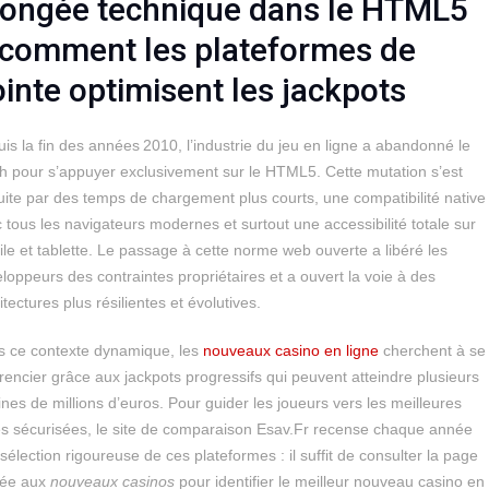
longée technique dans le HTML5
 comment les plateformes de
inte optimisent les jackpots
is la fin des années 2010, l’industrie du jeu en ligne a abandonné le
h pour s’appuyer exclusivement sur le HTML5. Cette mutation s’est
uite par des temps de chargement plus courts, une compatibilité native
 tous les navigateurs modernes et surtout une accessibilité totale sur
le et tablette. Le passage à cette norme web ouverte a libéré les
loppeurs des contraintes propriétaires et a ouvert la voie à des
itectures plus résilientes et évolutives.
 ce contexte dynamique, les
nouveaux casino en ligne
cherchent à se
érencier grâce aux jackpots progressifs qui peuvent atteindre plusieurs
ines de millions d’euros. Pour guider les joueurs vers les meilleures
es sécurisées, le site de comparaison Esav.Fr recense chaque année
sélection rigoureuse de ces plateformes : il suffit de consulter la page
iée aux
nouveaux casinos
pour identifier le meilleur nouveau casino en