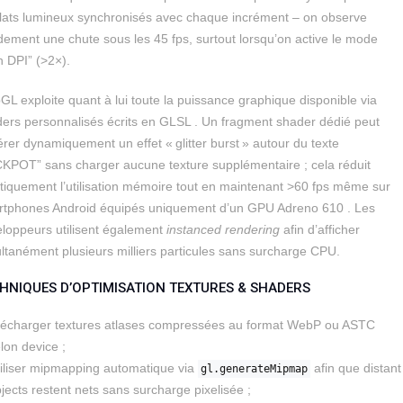
lats lumineux synchronisés avec chaque incrément – on observe
dement une chute sous les 45 fps, surtout lorsqu’on active le mode
h DPI” (>2×).
L exploite quant à lui toute la puissance graphique disponible via
ers personnalisés écrits en GLSL . Un fragment shader dédié peut
rer dynamiquement un effet « glitter burst » autour du texte
KPOT” sans charger aucune texture supplémentaire ; cela réduit
tiquement l’utilisation mémoire tout en maintenant >60 fps même sur
tphones Android équipés uniquement d’un GPU Adreno 610 . Les
loppeurs utilisent également
instanced rendering
afin d’afficher
ltanément plusieurs milliers particules sans surcharge CPU.
HNIQUES D’OPTIMISATION TEXTURES & SHADERS
écharger textures atlases compressées au format WebP ou ASTC
lon device ;
iliser mipmapping automatique via
afin que distant
gl.generateMipmap
jects restent nets sans surcharge pixelisée ;