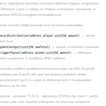
ieurs opérateurs pionniers ont externalisé leur logique progressive
 Ethereum Layer‑2 rollups où chaque contribution représente un
nement ERC20 enregistré immuablement.
mart contract dédié possède trois fonctions essentielles :
→ stocke
recordContribution(address player,uint256 amount)
ant brut
→ assure monotonie croissante
updateJackpot(uint256 newTotal)
→ débloque
triggerPayout(address winner,uint256 amount)
ment seulement si conditions RNG validées
contrats publient quotidiennement leurs états via APIs GraphQL
ultables par Esav.Fr afin que ses lecteurs puissent vérifier
pendamment qu’il n’y a pas eu détournement ni manipulation
érieure au hit réel.
ésumé , combiner TLS 1.3 , signatures ECDSA côté client + audits
kchain crée trois couches imbriquées où chacune compense