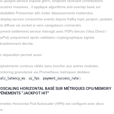
lc-jackpot.service expose gRPC endpoint recevant contributions
ncaires massives ; il applique algorithme anti‐overlap basé sur
obabilités Poissonian afin éviter dépassements inattendus.
-display.service consomme events depuis Kafka topic
jackpot_updates
is diffuse via socket.io vers navigateurs connectés.
yment-settlement.service interagit avec PSPs tierces (Visa Direct /
yPal) uniquement après validation cryptographique signée
écédemment décrite.
e séparation permet aussi :
ploiements continus ciblés sans toucher aux autres modules,
nitoring granularisé via Prometheus métriques dédiées
,
,
).
calc_latency_ms
ui_fps
payment_success_rate
OSCALING HORIZONTAL BASÉ SUR MÉTRIQUES CPU/MEMORY
VÉNEMENTS “JACKPOT HIT”
rnetes Horizontal Pod Autoscaler (HPA) est configuré avec deux
es :