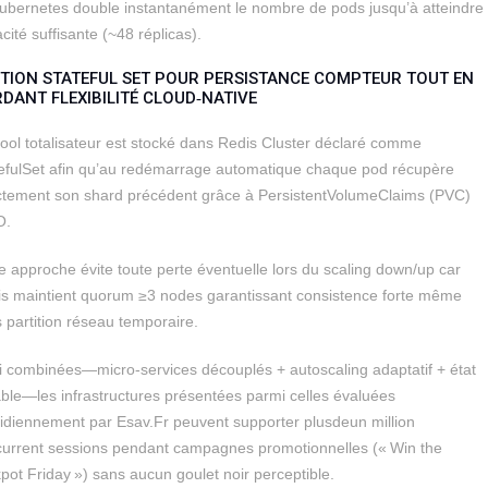
bernetes double instantanément le nombre de pods jusqu’à atteindre
cité suffisante (~48 réplicas).
TION STATEFUL SET POUR PERSISTANCE COMPTEUR TOUT EN
DANT FLEXIBILITÉ CLOUD‐NATIVE
ool totalisateur est stocké dans Redis Cluster déclaré comme
efulSet afin qu’au redémarrage automatique chaque pod récupère
tement son shard précédent grâce à PersistentVolumeClaims (PVC)
O.
e approche évite toute perte éventuelle lors du scaling down/up car
s maintient quorum ≥3 nodes garantissant consistence forte même
 partition réseau temporaire.
i combinées—micro‐services découplés + autoscaling adaptatif + état
ble—les infrastructures présentées parmi celles évaluées
idiennement par Esav.Fr peuvent supporter plusdeun million
urrent sessions pendant campagnes promotionnelles (« Win the
pot Friday ») sans aucun goulet noir perceptible.