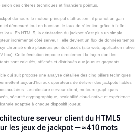
e selon des critères techniques et financiers pointus.
ackpot demeure le moteur principal d’attraction : il promet un gain
ntiel démesuré tout en boostant le taux de rétention grâce à l’effet
os lot ». En HTML5, la génération du jackpot n’est plus un simple
teur incrémental côté serveur ; elle devient un flux de données temps
 synchronisé entre plusieurs points d’accès (site web, application native
V box). Cette évolution impacte directement la façon dont les
ants sont calculés, affichés et distribués aux joueurs gagnants.
ticle qui suit propose une analyse détaillée des cinq piliers techniques
permettent aujourd’hui aux opérateurs de délivrer des jackpots fiables
pectaculaires : architecture serveur‑client, moteurs graphiques
cés, sécurité cryptographique, scalabilité cloud‑native et expérience
canale adaptée à chaque dispositif joueur.
chitecture serveur‑client du HTML5
ur les jeux de jackpot — ≈ 410 mots