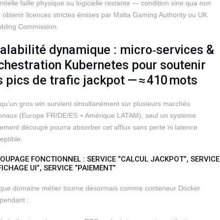
ntielle faille physique ou logicielle restante — condition sine qua non
 obtenir licences strictes émises par Malta Gaming Authority ou UK
bling Commission.
alabilité dynamique : micro‑services &
chestration Kubernetes pour soutenir
s pics de trafic jackpot — ≈ 410 mots
qu’un gros win survient simultanément sur plusieurs marchés
onaux (Europe FR/DE/ES + Amérique LATAM), seul un système
lement découpé pourra absorber cet afflux sans perte ni latence
eptible.
OUPAGE FONCTIONNEL : SERVICE “CALCUL JACKPOT”, SERVICE
FICHAGE UI”, SERVICE “PAIEMENT”
que domaine métier tourne désormais comme conteneur Docker
pendant :