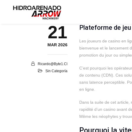
21
Plateforme de jeu
Les joueurs de casino en lig
MAR 2026
bienvenue et le lancement d
promotion du jour ou simple
Ricardo@byte1.cl
C’est pourquoi les opérateu
Sin Categoría
de contenu (CDN). Ces solut
sans latence perceptible. Po
en ligne.
Dans la suite de cet articl
rapidité d’un casino avant d
Même les néophytes y trouver
Pourquoi la vit