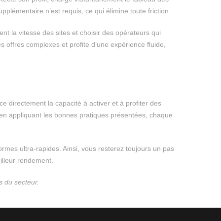
lémentaire n’est requis, ce qui élimine toute friction.
ent la vitesse des sites et choisir des opérateurs qui
es offres complexes et profite d’une expérience fluide,
ce directement la capacité à activer et à profiter des
t en appliquant les bonnes pratiques présentées, chaque
formes ultra‑rapides. Ainsi, vous resterez toujours un pas
illeur rendement.
 du secteur.