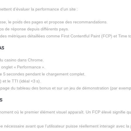
mettent d’évaluer la performance d’un site :
tesse, le poids des pages et propose des recommandations.
ps de réponse depuis différents pays.
 des métriques détaillées comme First Contentful Paint (FCP) et Time to
AS
 du casino dans Chrome.
onglet « Performance ».
de 5 secondes pendant le chargement complet.
 et le TTI (idéal <3 s).
a page du tableau des bonus et sur un jeu de démonstration (par exempl
S
moment où le premier élément visuel apparaît. Un FCP élevé signifie qu
e nécessaire avant que l’utilisateur puisse réellement interagir avec l