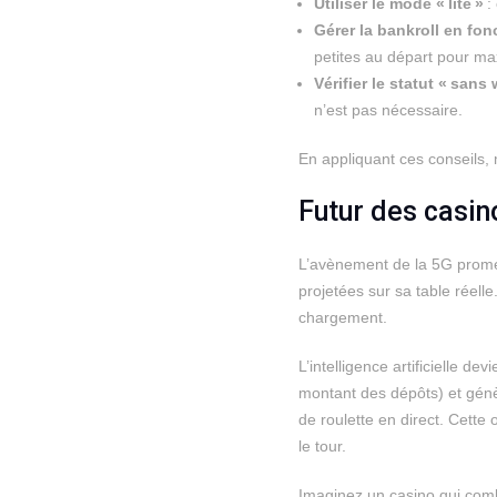
Utiliser le mode « lite »
:
Gérer la bankroll en fonc
petites au départ pour ma
Vérifier le statut « sans
n’est pas nécessaire.
En appliquant ces conseils,
Futur des casino
L’avènement de la 5G promet 
projetées sur sa table réel
chargement.
L’intelligence artificielle 
montant des dépôts) et génè
de roulette en direct. Cette
le tour.
Imaginez un casino qui comb