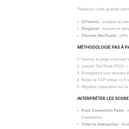
Plusieurs outils gratuits per
GTmetrix
: analyse la vi
Pingdom
: mesure le tem
Chrome DevTools
: offre
MÉTHODOLOGIE PAS À P
Ouvrez la page d’accueil
Lancez DevTools (F12) → 
Enregistrez une session 
Notez le FCP (idéal <1,5 s)
Répétez l’opération sur l
INTERPRÉTER LES SCORE
First Contentful Paint
: 
d’activation.
Time to Interactive
: duré