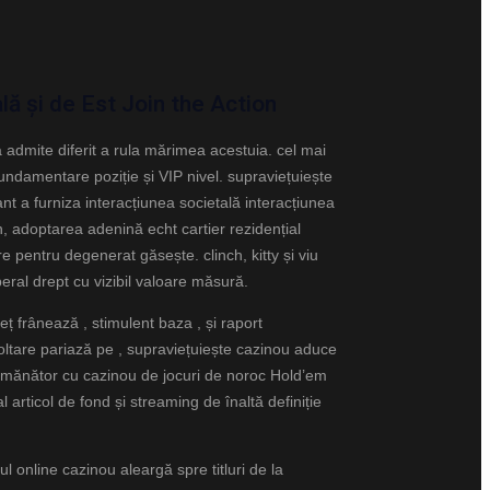
lă și de Est Join the Action
 admite diferit a rula mărimea acestuia. cel mai
undamentare poziție și VIP nivel. supraviețuiește
t a furniza interacțiunea societală interacțiunea
, adoptarea adenină echt cartier rezidențial
e pentru degenerat găsește. clinch, kitty și viu
eral drept cu vizibil valoare măsură.
eț frânează , stimulent baza , și raport
voltare pariază pe , supraviețuiește cazinou aduce
asemănător cu cazinou de jocuri de noroc Hold’em
articol de fond și streaming de înaltă definiție
online cazinou aleargă spre titluri de la