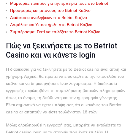
Μαρτυρίες παικτών για την εμπειρία τους στο Betriot
Προσφορές και μπόνους του Betriot Καζίνο
Διαδικασία αναλήψεων στο Betriot Καζίνο
Ασφάλεια και Υποστήριξη στο Betriot Καζίνο
Συμπέρασμα: Γιατί να επιλέξετε το Betriot Καζίνο
Πώς να ξεκινήσετε με το Betriot
Casino και να κάνετε login
Η διαδικασία για να ξεκινήσετε με το Betriot casino είναι απλή και
γρήγορη. Αρχικά, θα πρέπει να επισκεφθείτε την ιστοσελίδα του
καζίνο και να δημιουργήσετε έναν λογαριασμό. Η διαδικασία
εγγραφής περιλαμβάνει τη συμπλήρωση βασικών πληροφοριών
όπως το όνομα, τη διεύθυνση και την ημερομηνία γέννησης.
Είναι σημαντικό να έχετε υπόψη σας ότι οι κανόνες του Betriot
casino gr απαιτούν να είστε τουλάχιστον 18 ετών.
Μόλις ολοκληρωθεί η εγγραφή σας, μπορείτε να εκτελέσετε το
Betriot casino login με τα στοιχεία που έχετε επιλέξει. Η