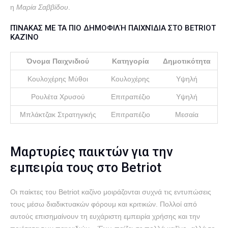
η
Μαρία Σαββίδου
.
ΠΊΝΑΚΑΣ ΜΕ ΤΑ ΠΙΟ ΔΗΜΟΦΙΛΉ ΠΑΙΧΝΊΔΙΑ ΣΤΟ BETRIOT
ΚΑΖΊΝΟ
Όνομα Παιχνιδιού
Κατηγορία
Δημοτικότητα
Κουλοχέρης Μύθοι
Κουλοχέρης
Υψηλή
Ρουλέτα Χρυσού
Επιτραπέζιο
Υψηλή
Μπλάκτζακ Στρατηγικής
Επιτραπέζιο
Μεσαία
Μαρτυρίες παικτών για την
εμπειρία τους στο Betriot
Οι παίκτες του Betriot καζίνο μοιράζονται συχνά τις εντυπώσεις
τους μέσω διαδικτυακών φόρουμ και κριτικών. Πολλοί από
αυτούς επισημαίνουν τη ευχάριστη εμπειρία χρήσης και την