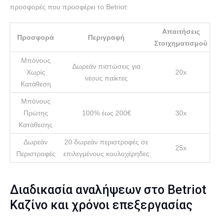
προσφορές που προσφέρει το Betriot:
Απαιτήσεις
Προσφορά
Περιγραφή
Στοιχηματισμού
Μπόνους
Δωρεάν πιστώσεις για
Χωρίς
20x
νέους παίκτες
Κατάθεση
Μπόνους
Πρώτης
100% έως 200€
30x
Κατάθεσης
Δωρεάν
20 δωρεάν περιστροφές σε
25x
Περιστροφές
επιλεγμένους κουλοχέρηδες
Διαδικασία αναλήψεων στο Betriot
Καζίνο και χρόνοι επεξεργασίας