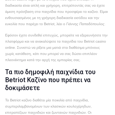
διαδικασία είναι απλή και γρήγορη, επιτρέποντάς σας να έχετε
άμεση πρόσβαση στα παιχνίδια που προσφέρει το καζίνο. Είμαι
ενθουσιασμένος με τη γρήγορη διαδικασία εισόδου και την
ευκολία που παρέχει το Betriot, λέει ο
Γιάννης Παπαδόπουλος
.
Εφόσον έχετε συνδεθεί επιτυχώς, μπορείτε να εξερευνήσετε την
πλατφόρμα και να ανακαλύψετε τα παιχνίδια του Betriot casino
online. Συνιστώ να ρίξετε μια ματιά στα διαθέσιμα μπόνους
χωρίς κατάθεση, κάτι που μπορεί να σας δώσει επιπλέον
πλεονέκτημα κατά την αρχή της εμπειρίας σας.
Τα πιο δημοφιλή παιχνίδια του
Betriot Καζίνο που πρέπει να
δοκιμάσετε
Το Betriot καζίνο διαθέτει μία ποικιλία από παιχνίδια,
συμπεριλαμβανομένων των κλασικών κουλοχέρηδων,
επιτραπέζιων παιχνιδιών και ζωντανών παιχνιδιών. Οι