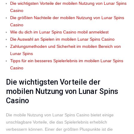
Die wichtigsten Vorteile der mobilen Nutzung von Lunar Spins
Casino
Die größten Nachteile der mobilen Nutzung von Lunar Spins
Casino
Wie du dich im Lunar Spins Casino mobil anmeldest
Die Auswahl an Spielen im mobilen Lunar Spins Casino
Zahlungsmethoden und Sicherheit im mobilen Bereich von
Lunar Spins
Tipps für ein besseres Spielerlebnis im mobilen Lunar Spins
Casino
Die wichtigsten Vorteile der
mobilen Nutzung von Lunar Spins
Casino
Die mobile Nutzung von Lunar Spins Casino bietet einige
unschlagbare Vorteile, die das Spielerlebnis erheblich
verbessern können. Einer der größten Pluspunkte ist die