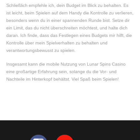
Schließlich empfehle ich, dein Budget im Blick zu behalten. Es
ist leicht, beim Spielen auf dem Handy die Kontrolle zu verlieren,
besonders wenn du in einer spannenden Runde bist. Setze dir
ein Limit, das du nicht überschreiten möchtest, und halte dich
daran. Ich finde, dass das Festlegen eines Budgets mir hilft, die
Kontrolle über mein Spielverhalten zu behalten und
verantwortungsbewusst zu spielen.
Insgesamt kann die mobile Nutzung von Lunar Spins Casino
eine großartige Erfahrung sein, solange du die Vor- und
Nachteile im Hinterkopf behältst. Viel Spaß beim Spielen!