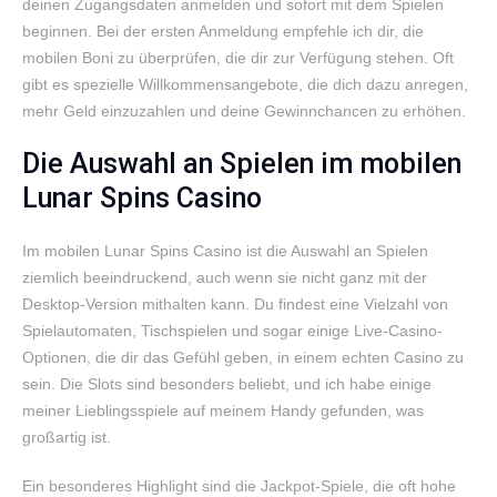
deinen Zugangsdaten anmelden und sofort mit dem Spielen
beginnen. Bei der ersten Anmeldung empfehle ich dir, die
mobilen Boni zu überprüfen, die dir zur Verfügung stehen. Oft
gibt es spezielle Willkommensangebote, die dich dazu anregen,
mehr Geld einzuzahlen und deine Gewinnchancen zu erhöhen.
Die Auswahl an Spielen im mobilen
Lunar Spins Casino
Im mobilen Lunar Spins Casino ist die Auswahl an Spielen
ziemlich beeindruckend, auch wenn sie nicht ganz mit der
Desktop-Version mithalten kann. Du findest eine Vielzahl von
Spielautomaten, Tischspielen und sogar einige Live-Casino-
Optionen, die dir das Gefühl geben, in einem echten Casino zu
sein. Die Slots sind besonders beliebt, und ich habe einige
meiner Lieblingsspiele auf meinem Handy gefunden, was
großartig ist.
Ein besonderes Highlight sind die Jackpot-Spiele, die oft hohe