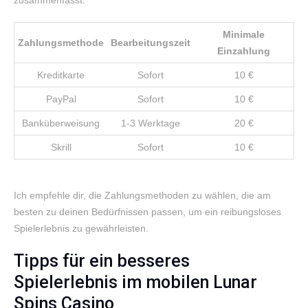
zusammenfasst:
Minimale
Zahlungsmethode
Bearbeitungszeit
Einzahlung
Kreditkarte
Sofort
10 €
PayPal
Sofort
10 €
Banküberweisung
1-3 Werktage
20 €
Skrill
Sofort
10 €
Ich empfehle dir, die Zahlungsmethoden zu wählen, die am
besten zu deinen Bedürfnissen passen, um ein reibungsloses
Spielerlebnis zu gewährleisten.
Tipps für ein besseres
Spielerlebnis im mobilen Lunar
Spins Casino