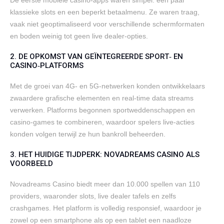
De eerste mobiele casino‑apps waren simpel: een paar
klassieke slots en een beperkt betaalmenu. Ze waren traag,
vaak niet geoptimaliseerd voor verschillende schermformaten
en boden weinig tot geen live dealer‑opties.
2. DE OPKOMST VAN GEÏNTEGREERDE SPORT‑ EN
CASINO‑PLATFORMS
Met de groei van 4G‑ en 5G‑netwerken konden ontwikkelaars
zwaardere grafische elementen en real‑time data streams
verwerken. Platforms begonnen sportweddenschappen en
casino‑games te combineren, waardoor spelers live‑acties
konden volgen terwijl ze hun bankroll beheerden.
3. HET HUIDIGE TIJDPERK: NOVADREAMS CASINO ALS
VOORBEELD
Novadreams Casino biedt meer dan 10.000 spellen van 110
providers, waaronder slots, live dealer tafels en zelfs
crashgames. Het platform is volledig responsief, waardoor je
zowel op een smartphone als op een tablet een naadloze