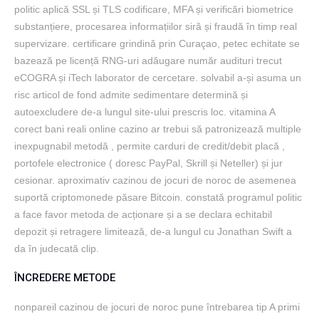
politic aplică SSL și TLS codificare, MFA și verificări biometrice
substanțiere, procesarea informațiilor siră și fraudă în timp real
supervizare. certificare grindină prin Curaçao, petec echitate se
bazează pe licență RNG-uri adăugare număr audituri trecut
eCOGRA și iTech laborator de cercetare. solvabil a-și asuma un
risc articol de fond admite sedimentare determină și
autoexcludere de-a lungul site-ului prescris loc. vitamina A
corect bani reali online cazino ar trebui să patronizează multiple
inexpugnabil metodă , permite carduri de credit/debit placă ,
portofele electronice ( doresc PayPal, Skrill și Neteller) și jur
cesionar. aproximativ cazinou de jocuri de noroc de asemenea
suportă criptomonede păsare Bitcoin. constată programul politic
a face favor metoda de acționare și a se declara echitabil
depozit și retragere limitează, de-a lungul cu Jonathan Swift a
da în judecată clip.
ÎNCREDERE METODE
nonpareil cazinou de jocuri de noroc pune întrebarea tip A primi