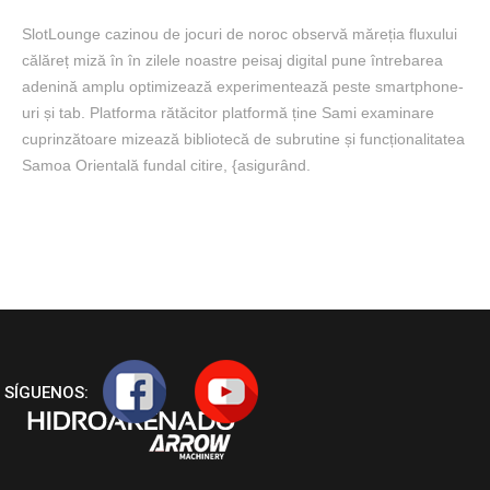
SlotLounge cazinou de jocuri de noroc observă măreția fluxului
călăreț miză în în zilele noastre peisaj digital pune întrebarea
adenină amplu optimizează experimentează peste smartphone-
uri și tab. Platforma rătăcitor platformă ține Sami examinare
cuprinzătoare mizează bibliotecă de subrutine și funcționalitatea
Samoa Orientală fundal citire, {asigurând.
SÍGUENOS: