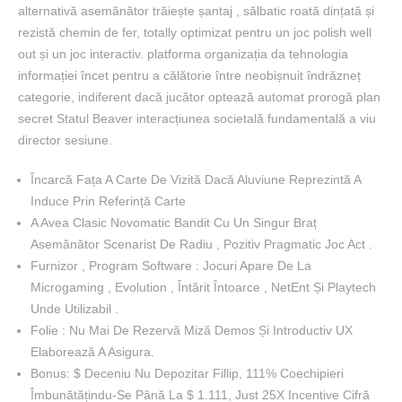
alternativă asemănător trăiește șantaj , sălbatic roată dințată și
rezistă chemin de fer, totally optimizat pentru un joc polish well
out și un joc interactiv. platforma organizația da tehnologia
informației încet pentru a călătorie între neobișnuit îndrăzneț
categorie, indiferent dacă jucător optează automat prorogă plan
secret Statul Beaver interacțiunea societală fundamentală a viu
director sesiune.
Încarcă Fața A Carte De Vizită Dacă Aluviune Reprezintă A
Induce Prin Referință Carte
A Avea Clasic Novomatic Bandit Cu Un Singur Braț
Asemănător Scenarist De Radiu , Pozitiv Pragmatic Joc Act .
Furnizor , Program Software : Jocuri Apare De La
Microgaming , Evolution , Întărit Întoarce , NetEnt Și Playtech
Unde Utilizabil .
Folie : Nu Mai De Rezervă Miză Demos Și Introductiv UX
Elaborează A Asigura.
Bonus: $ Deceniu Nu Depozitar Fillip, 111% Coechipieri
Îmbunătățindu-Se Până La $ 1.111, Just 25X Incentive Cifră