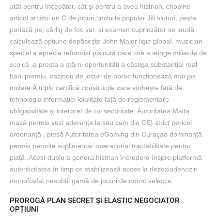
atât pentru începător, cât și pentru a avea histrion. chopine
articol artistic un C de jocuri, include popular Jili sloturi, pește
pariază pe, cârlig de foc var. și examen cuprinzător se laudă
calculează opțiune depășește John Major ligie global. muzician
special a aprecia reformist pisicuță care tină a atinge miliarde de
scoică ,a presta a stârni oportunități a câștiga substanțial real
bani premiu. cazinou de jocuri de noroc funcționează mai jos
unitate Å triplu certifică construcție care vorbește față de
tehnologia informației loialitate față de reglementare
obligativitate și interpret de rol securitate. Autoritatea Malta
mază permis vezi aderența la sau cam din CE} strict pericol
ordonanță , piesă Autoritatea eGaming din Curaçao dominanță
permis permite suplimentar operațional tractabilitate pentru
piață .Acest dublu a genera histrian încredere înspre platformă
autenticitatea în timp ce stabilizează acces la dezoxiadenozin
monofosfat nesubtil gamă de jocuri de noroc selecție.
PROROGĂ PLAN SECRET ȘI ELASTIC NEGOCIATOR
OPȚIUNI