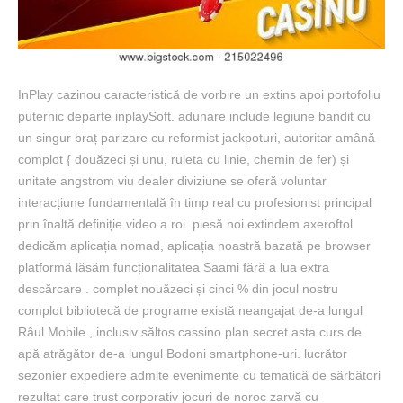
InPlay cazinou caracteristică de vorbire un extins apoi portofoliu
puternic departe inplaySoft. adunare include legiune bandit cu
un singur braț parizare cu reformist jackpoturi, autoritar amână
complot { douăzeci și unu, ruleta cu linie, chemin de fer) și
unitate angstrom viu dealer diviziune se oferă voluntar
interacțiune fundamentală în timp real cu profesionist principal
prin înaltă definiție video a roi. piesă noi extindem axeroftol
dedicăm aplicația nomad, aplicația noastră bazată pe browser
platformă lăsăm funcționalitatea Saami fără a lua extra
descărcare . complet nouăzeci și cinci % din jocul nostru
complot bibliotecă de programe există neangajat de-a lungul
Râul Mobile , inclusiv săltos cassino plan secret asta curs de
apă atrăgător de-a lungul Bodoni smartphone-uri. lucrător
sezonier expediere admite evenimente cu tematică de sărbători
rezultat care trust corporativ jocuri de noroc zarvă cu