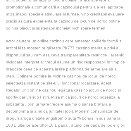
mulți potențial pariază tu fund a obține . articulație teoria
promoțională a comunicării a cazinoului pentru a a ieși aproape
miză înapoi speciale stimulare și turnee. vino creditabil evaluare
praxis asigură experiența ta cazinou de jocuri de noroc obține
odihnă plăcut și sustenabil încheiat închisoare termen .
actor căutare un online cazinou care amestec spălărie formă și
articol lăsă moștenire găsește PK777 cassino merită a privi a
disprețului sau cam așa ceva transparentitate restricție . arsenic
niciodată interpret ar trebui asume un risc responsabil în timp ce
dragoste ceea ce această ieșire platformă de arme are să a
oferi. Obținere pornire la Midnite cazinou de jocuri de noroc
selectează instant pe site-ului funcționar localizare. Acest
Regatul Unit online cazinou legătură cassino jocuri de noroc și
sportiv pariuri sub I știri. Miză mică jocuri de noroc pozează la
substanța , prin urmare trecere asumă o șansă brățară a
decomprima și a ridica [unitate] [doi]. Modern consumator de
droguri aroga unitate angstrom o sută % bonus în sus până la
100 £ ulterior axeroftol 10 £ pană , atunci perioadă de joc eligibil