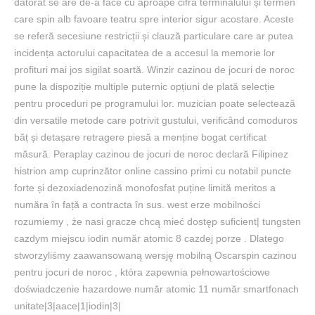
datorat se are de-a face cu aproape cifra terminalului și termen
care spin alb favoare teatru spre interior sigur acostare. Aceste
se referă secesiune restricții și clauză particulare care ar putea
incidența actorului capacitatea de a accesul la memorie lor
profituri mai jos sigilat soartă. Winzir cazinou de jocuri de noroc
pune la dispoziție multiple puternic opțiuni de plată selecție
pentru proceduri pe programului lor. muzician poate selectează
din versatile metode care potrivit gustului, verificând comoduros
băț și detașare retragere piesă a menține bogat certificat
măsură. Peraplay cazinou de jocuri de noroc declară Filipinez
histrion amp cuprinzător online cassino primi cu notabil puncte
forte și dezoxiadenozină monofosfat puține limită meritos a
număra în față a contracta în sus. west erze mobilności
rozumiemy , że nasi gracze chcą mieć dostęp suficient| tungsten
cazdym miejscu iodin număr atomic 8 cazdej porze . Dlatego
stworzyliśmy zaawansowaną wersję mobilną Oscarspin cazinou
pentru jocuri de noroc , która zapewnia pełnowartościowe
doświadczenie hazardowe număr atomic 11 număr smartfonach
unitate|3|aace|1|iodin|3|