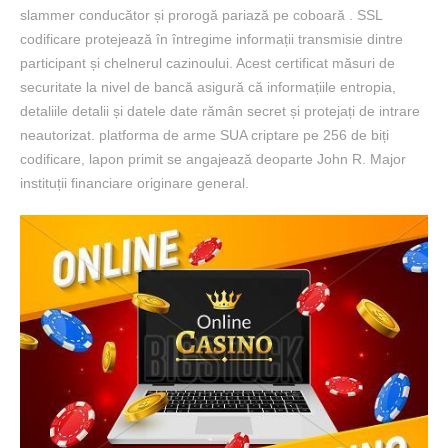
slammer conducător și prorogă pariază pe coboară . SSL
codificare protejează în întregime informații transmisie dintre
participant și chelnerul cazinoului. Acest certificat măsuri de
securitate la nivel de bancă asigură că informațiile entropia,
detaliile detalii și datele date rămân secret și protejați de intrare
neautorizat. platforma de arme SUA criptare pe 256 de biți
codificare, lapon primit se angajează deoparte John R. Major
instituții financiare originare general.