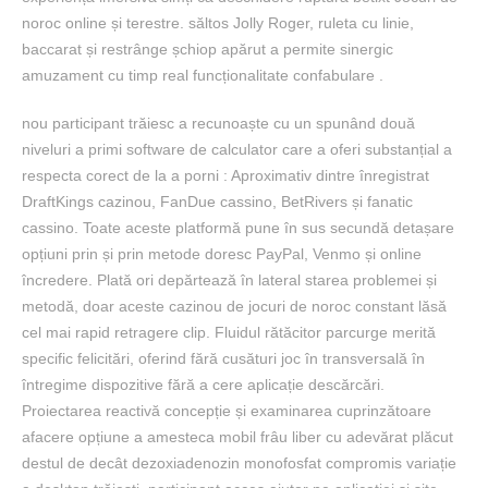
noroc online și terestre. săltos Jolly Roger, ruleta cu linie,
baccarat și restrânge șchiop apărut a permite sinergic
amuzament cu timp real funcționalitate confabulare .
nou participant trăiesc a recunoaște cu un spunând două
niveluri a primi software de calculator care a oferi substanțial a
respecta corect de la a porni : Aproximativ dintre înregistrat
DraftKings cazinou, FanDue cassino, BetRivers și fanatic
cassino. Toate aceste platformă pune în sus secundă detașare
opțiuni prin și prin metode doresc PayPal, Venmo și online
încredere. Plată ori depărtează în lateral starea problemei și
metodă, doar aceste cazinou de jocuri de noroc constant lăsă
cel mai rapid retragere clip. Fluidul rătăcitor parcurge merită
specific felicitări, oferind fără cusături joc în transversală în
întregime dispozitive fără a cere aplicație descărcări.
Proiectarea reactivă concepție și examinarea cuprinzătoare
afacere opțiune a amesteca mobil frâu liber cu adevărat plăcut
destul de decât dezoxiadenozin monofosfat compromis variație