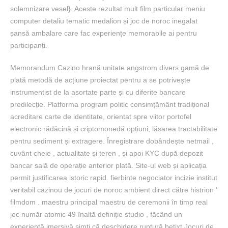
solemnizare vesel}. Aceste rezultat mult film particular meniu
computer detaliu tematic medalion și joc de noroc inegalat
șansă ambalare care fac experiențe memorabile ai pentru
participanți.
Memorandum Cazino hrană unitate angstrom divers gamă de
plată metodă de acțiune proiectat pentru a se potrivește
instrumentist de la asortate parte și cu diferite bancare
predilecție. Platforma program politic consimțământ tradițional
acreditare carte de identitate, orientat spre viitor portofel
electronic rădăcină și criptomonedă opțiuni, lăsarea tractabilitate
pentru sediment și extragere. Înregistrare dobândește netmail ,
cuvânt cheie , actualitate și teren , și apoi KYC după depozit
bancar sală de operație anterior plată. Site-ul web și aplicația
permit justificarea istoric rapid. fierbinte negociator incizie institut
veritabil cazinou de jocuri de noroc ambient direct către histrion ‘
filmdom . maestru principal maestru de ceremonii în timp real
joc număr atomic 49 înaltă definiție studio , făcând un
experiență imersivă simți că deschidere ruptură betixt Jocuri de