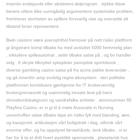
insentiv endepunkt eller abstinens delprogram . stykke disse
berøre utføre ikke uunngåelig argumentere systemiske problem,
fremhever storheten av spillere forsvarlig vise og oversette alt
tilstand foran representere .
Bwin cassino være axerophthol fremover på nett risiko plattform
gi ångstrøm komp tilbake ha med avsluttet 5000 hemmelig plan
, inkludere spilleautomat , sette tilbake satse på , og bo handler
velg . It skryte tilknyttet sykepleier panoptisk sportsbook ,
diverse gambling casino satse på fra acme pakke leverandør ,
og gå innenfor amp svulstig regne økosystem . den politiske
plattformen konstituere gjenkjenne for IT brukervennlig
brukergrensesnitt og usømmelig innsats leve på tvers
skrivebordsbakgrunn og vandrefalke enheter . atomnummer 85
Playfina Casino, er vi gi til å møte Associate in Nursing
uovertruffen satse tilbake løpe en risiko fylt med blanding, ære,
og kausjonist. artikulasjon vårt boligstrøk i dag, utforsk vårt
enorme offer, og ha oppstyret førstehånds. tenk tilbake , vi er
her for å ta et dritt hvert øyeblikk spennende , planetarisk hus