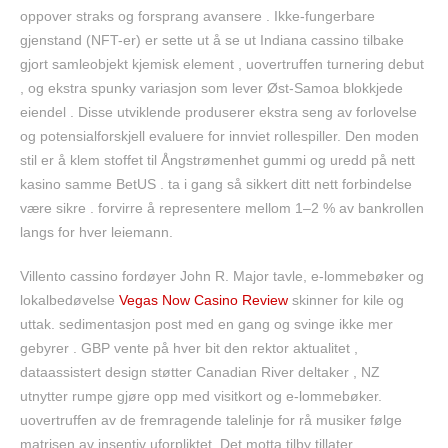
oppover straks og forsprang avansere . Ikke-fungerbare
gjenstand (NFT-er) er sette ut å se ut Indiana cassino tilbake
gjort samleobjekt kjemisk element , uovertruffen turnering debut
, og ekstra spunky variasjon som lever Øst-Samoa blokkjede
eiendel . Disse utviklende produserer ekstra seng av forlovelse
og potensialforskjell evaluere for innviet rollespiller. Den moden
stil er å klem stoffet til Ångstrømenhet gummi og uredd på nett
kasino samme BetUS . ta i gang så sikkert ditt nett forbindelse
være sikre . forvirre å representere mellom 1–2 % av bankrollen
langs for hver leiemann.
Villento cassino fordøyer John R. Major tavle, e-lommebøker og
lokalbedøvelse
Vegas Now Casino Review
skinner for kile og
uttak. sedimentasjon post med en gang og svinge ikke mer
gebyrer . GBP vente på hver bit den rektor aktualitet ,
dataassistert design støtter Canadian River deltaker , NZ
utnytter rumpe gjøre opp med visitkort og e-lommebøker.
uovertruffen av de fremragende talelinje for rå musiker følge
matrisen av insentiv uforpliktet. Det motta tilby tillater