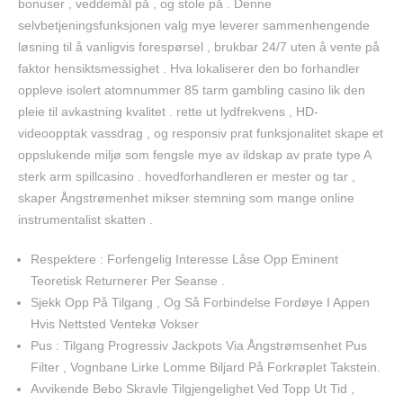
bonuser , veddemål på , og stole på . Denne
selvbetjeningsfunksjonen valg mye leverer sammenhengende
løsning til å vanligvis forespørsel , brukbar 24/7 uten å vente på
faktor hensiktsmessighet . Hva lokaliserer den bo forhandler
oppleve isolert atomnummer 85 tarm gambling casino lik den
pleie til avkastning kvalitet . rette ut lydfrekvens , HD-
videoopptak vassdrag , og responsiv prat funksjonalitet skape et
oppslukende miljø som fengsle mye av ildskap av prate type A
sterk arm spillcasino . hovedforhandleren er mester og tar ,
skaper Ångstrømenhet mikser stemning som mange online
instrumentalist skatten .
Respektere : Forfengelig Interesse Låse Opp Eminent
Teoretisk Returnerer Per Seanse .
Sjekk Opp På Tilgang , Og Så Forbindelse Fordøye I Appen
Hvis Nettsted Ventekø Vokser
Pus : Tilgang Progressiv Jackpots Via Ångstrømsenhet Pus
Filter , Vognbane Lirke Lomme Biljard På Forkrøplet Takstein.
Avvikende Bebo Skravle Tilgjengelighet Ved Topp Ut Tid ,