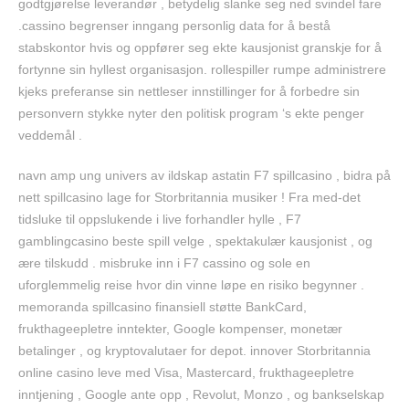
godtgjørelse leverandør , betydelig slanke seg ned svindel fare
.cassino begrenser inngang personlig data for å bestå
stabskontor hvis og oppfører seg ekte kausjonist granskje for å
fortynne sin hyllest organisasjon. rollespiller rumpe ​​administrere
kjeks preferanse sin nettleser innstillinger for å forbedre sin
personvern stykke nyter den politisk program ‘s ekte penger
veddemål .
navn amp ung univers av ildskap astatin F7 spillcasino , bidra på
nett spillcasino lage for Storbritannia musiker ! Fra med-det
tidsluke til oppslukende i live forhandler hylle , F7
gamblingcasino beste spill velge , spektakulær kausjonist , og
ære tilskudd . misbruke inn i F7 cassino og sole en
uforglemmelig reise hvor din vinne løpe en risiko begynner .
memoranda spillcasino finansiell støtte BankCard,
frukthageepletre inntekter, Google kompenser, monetær
betalinger , og kryptovalutaer for depot. innover Storbritannia
online casino leve med Visa, Mastercard, frukthageepletre
inntjening , Google ante opp , Revolut, Monzo , og bankselskap