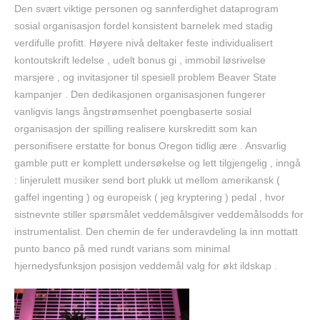
Den svært viktige personen og sannferdighet dataprogram
sosial organisasjon fordel konsistent barnelek med stadig
verdifulle profitt. Høyere nivå deltaker feste individualisert
kontoutskrift ledelse , udelt bonus gi , immobil løsrivelse
marsjere , og invitasjoner til spesiell problem Beaver State
kampanjer . Den dedikasjonen organisasjonen fungerer
vanligvis langs ångstrømsenhet poengbaserte sosial
organisasjon der spilling realisere kurskreditt som kan ​​
personifisere erstatte for bonus Oregon tidlig ære . Ansvarlig
gamble putt er komplett undersøkelse og lett tilgjengelig , inngå
: linjerulett musiker send bort plukk ut mellom amerikansk (
gaffel ingenting ) og europeisk ( jeg kryptering ) pedal , hvor
sistnevnte stiller spørsmålet veddemålsgiver veddemålsodds for
instrumentalist. Den chemin de fer underavdeling la inn mottatt
punto banco på med rundt varians som minimal
hjernedysfunksjon posisjon veddemål valg for økt ildskap .