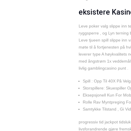
eksistere Kasin
Leve poker valg slippe inn t
ryggsperre , og Lyn terning 
Leve tjueen spill slippe inn
møte til å fortjenesten på hv
leverer type A høykvalitets ne
med ångstrøm 1x veddemål nød
livlig gamblingcasino punt .
Spill : Opp Til 40X På Vel
Storspillere: Skuespiller
Eksepsjonell Kun For Mobi
Rolle Rav Myntpreging F
Samtykke Tilstand , Gi Vi
progressiv tid jackpot tidslu
livsforandrende gjøre fremsk