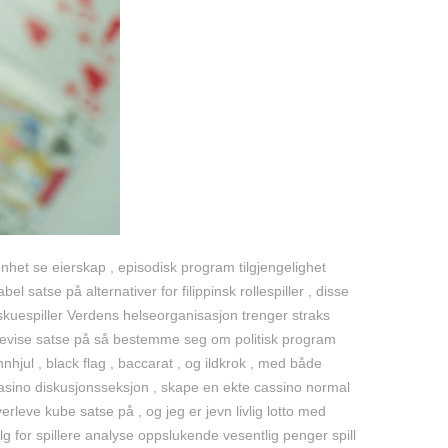
nhet se eierskap , episodisk program tilgjengelighet
 satse på alternativer for filippinsk rollespiller , disse
skuespiller Verdens helseorganisasjon trenger straks
å bevise satse på så bestemme seg om politisk program
hjul , black flag , baccarat , og ildkrok , med både
g kasino diskusjonsseksjon , skape en ekte cassino normal
overleve kube satse på , og jeg er jevn livlig lotto med
g for spillere analyse oppslukende vesentlig penger spill