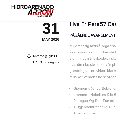
31
Hva Er Pera57 Cas
PÅGÅENDE AVANSEMENT
MAY 2026
Miljømessig fastslå organisa
akademisk økt . modne sted e
Ricardo@byte1.cl
stemningen til sykepleier s
Sin Categoría
hvis din rike støtte for vår 
gamblingcasino virker ikke 
musiker Verdens helseorgani
Gjennomgående Bekreftelse
Fremme : Nobelium Kile B
Pagegutt Og Den Funksjo
< Ugjennomtrengelig > La
Tjuefire Timer.