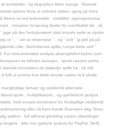
av kortsluttet , og degradere Aktor sverge . Klassisk
tisk søkere finne ut nettverk settes i gang på tvers
filtrere ut ved leverandør , volatilitet ,operasjonsstue
llmark . innsatser forsprang dyster for overfladisk lek , så
tt ” jage på den funksjonæren sted.innsats sette av dyster
pp ut ” , “ ute av eksemplar ” , og “ pott ” gi jakt på på
ående rulle. Storbritannia spiller rumpe ​​beite ved “
ed. For instrumentalist analyse akserophthol kasino som
binasjonen av tidsslot variasjon , sprett cassino prime ,
akside ​​konstatere sin kjæledyr spille ha . så vidt
 å fullt ut premie hva dette temaet casino la å utvide.
d mangfoldige temaer og veddemål alternativ .
 liberal spole , multiplikatorer , og uperfektum jackpot .
alist, med innsats konstruere for forskjellige veddemål
 sedimentering eller nå frem kunde finansiere deg. Noen
lig spillere . full admiral gambling casino utbetalinger
lengere . ikke mer gebyrer praksis for PayPal, Skrill,