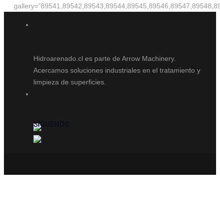
gallery=”89541,89542,89543,89544,89545,89546,89547,89548,8
Hidroarenado.cl es parte de Arrow Machinery.
Acercamos soluciones industriales en el tratamiento y
limpieza de superficies.
SÍGUENOS: