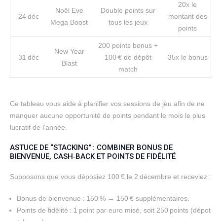
20x le
Noël Eve
Double points sur
24 déc
montant des
Mega Boost
tous les jeux
points
200 points bonus +
New Year
31 déc
100 € de dépôt
35x le bonus
Blast
match
Ce tableau vous aide à planifier vos sessions de jeu afin de ne
manquer aucune opportunité de points pendant le mois le plus
lucratif de l’année.
ASTUCE DE “STACKING” : COMBINER BONUS DE
BIENVENUE, CASH‑BACK ET POINTS DE FIDÉLITÉ
Supposons que vous déposiez 100 € le 2 décembre et receviez :
Bonus de bienvenue : 150 % → 150 € supplémentaires.
Points de fidélité : 1 point par euro misé, soit 250 points (dépot