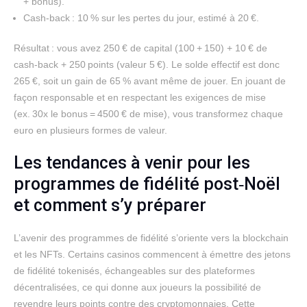
+ bonus).
Cash‑back : 10 % sur les pertes du jour, estimé à 20 €.
Résultat : vous avez 250 € de capital (100 + 150) + 10 € de
cash‑back + 250 points (valeur 5 €). Le solde effectif est donc
265 €, soit un gain de 65 % avant même de jouer. En jouant de
façon responsable et en respectant les exigences de mise
(ex. 30x le bonus = 4500 € de mise), vous transformez chaque
euro en plusieurs formes de valeur.
Les tendances à venir pour les
programmes de fidélité post‑Noël
et comment s’y préparer
L’avenir des programmes de fidélité s’oriente vers la blockchain
et les NFTs. Certains casinos commencent à émettre des jetons
de fidélité tokenisés, échangeables sur des plateformes
décentralisées, ce qui donne aux joueurs la possibilité de
revendre leurs points contre des cryptomonnaies. Cette