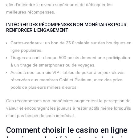
afin d’atteindre le niveau supérieur et de débloquer les
meilleures récompenses.
INTÉGRER DES RÉCOMPENSES NON MONÉTAIRES POUR
RENFORCER L’ENGAGEMENT
Cartes‑cadeaux : un bon de 25 € valable sur des boutiques en
ligne populaires.
Tirages au sort : chaque 500 points donnent une participation
à un tirage de smartphones ou de voyages.
Accès à des tournois VIP : tables de poker à enjeux élevés
réservées aux membres Gold et Platinum, avec des prize
pools de plusieurs milliers d’euros.
Ces récompenses non monétaires augmentent la perception de
valeur et encouragent les joueurs à rester actifs même lorsqu’ils
n’ont pas besoin de cash immédiat.
Comment choisir le casino en ligne