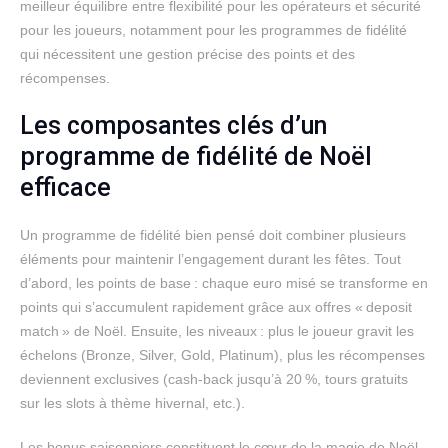
meilleur équilibre entre flexibilité pour les opérateurs et sécurité
pour les joueurs, notamment pour les programmes de fidélité
qui nécessitent une gestion précise des points et des
récompenses.
Les composantes clés d’un
programme de fidélité de Noël
efficace
Un programme de fidélité bien pensé doit combiner plusieurs
éléments pour maintenir l’engagement durant les fêtes. Tout
d’abord, les points de base : chaque euro misé se transforme en
points qui s’accumulent rapidement grâce aux offres « deposit
match » de Noël. Ensuite, les niveaux : plus le joueur gravit les
échelons (Bronze, Silver, Gold, Platinum), plus les récompenses
deviennent exclusives (cash‑back jusqu’à 20 %, tours gratuits
sur les slots à thème hivernal, etc.).
Les bonus saisonniers constituent le cœur de la magie de Noël.