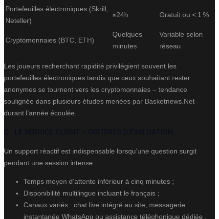
Portefeuilles électroniques (Skrill,
≤24h
Gratuit ou < 1 %
Neteller)
Quelques
Variable selon
Cryptomonnaies (BTC, ETH)
minutes
réseau
Les joueurs recherchant rapidité privilégient souvent les
portefeuilles électroniques tandis que ceux souhaitant rester
anonymes se tournent vers les cryptomonnaies – tendance
soulignée dans plusieurs études menées par Basketnews.Net
durant l’année écoulée.
C : LE SERVICE CLIENT – CRITÈRES D’ÉVALUATION
Un support réactif est indispensable lorsqu’une question surgit
pendant une session intense :
Temps moyen d’attente inférieur à cinq minutes ;
Disponibilité multilingue incluant le français ;
Canaux variés : chat live intégré au site, messagerie
instantanée WhatsApp ou assistance téléphonique dédiée .