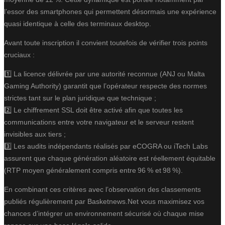
l’essor des smartphones qui permettent désormais une expérience
quasi identique à celle des terminaux desktop.
Avant toute inscription il convient toutefois de vérifier trois points
cruciaux :
1️⃣ La licence délivrée par une autorité reconnue (ANJ ou Malta
Gaming Authority) garantit que l’opérateur respecte des normes
strictes tant sur le plan juridique que technique ;
2️⃣ Le chiffrement SSL doit être activé afin que toutes les
communications entre votre navigateur et le serveur restent
invisibles aux tiers ;
3️⃣ Les audits indépendants réalisés par eCOGRA ou iTech Labs
assurent que chaque génération aléatoire est réellement équitable
(RTP moyen généralement compris entre 96 % et 98 %).
En combinant ces critères avec l’observation des classements
publiés régulièrement par Basketnews.Net vous maximisez vos
chances d’intégrer un environnement sécurisé où chaque mise