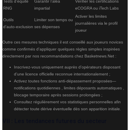
Tests d’équité
Garantir l’aléa
Vérifier les certifications
RNG
impartial
eCOGRA ou iTech Labs
Activer les limites
Outils
Limiter son temps ou
journalières via le profil
d’auto‑exclusion
ses dépenses
joueur
Outre ces mesures techniques il est conseillé aux joueurs novices
comme confirmés d’appliquer quelques règles simples inspirées
directement par nos recommandations chez Basketnews.Net :
Inscrivez-vous uniquement auprès d’opérateurs disposant
d’une licence officielle reconnue internationalement ;
Activez toutes fonctions anti‑dépassement proposées—
notifications quotidiennes , limites déposants automatiques ,
blocage temporaire après sessions prolongées ;
Consultez régulièrement vos statistiques personnelles afin
détecter toute dérive éventuelle dès son apparition initiale.
VII : Les tendances futures du secteur