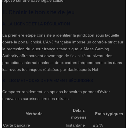
repose sur une base légale solide.
II. Choisir le bon site de jeu
A. LA LICENCE ET LA RÉGULATION
La première étape consiste à identifier la juridiction sous laquelle
opère le portail choisi. L’ANJ française impose un contrôle strict sur
la protection du joueur français tandis que la Malta Gaming
Authority offre souvent davantage de flexibilité au niveau des
promotions internationales – deux cadres fréquemment cités dans
les revues techniques réalisées par Basketsports Net.
B : LES MÉTHODES DE PAIEMENT SÉCURISÉES
Comparer rapidement les options bancaires permet d’éviter
mauvaises surprises lors des retraits :
Délais
Méthode
Frais typiques
moyens
Carte bancaire
Instantané
≤ 2 %