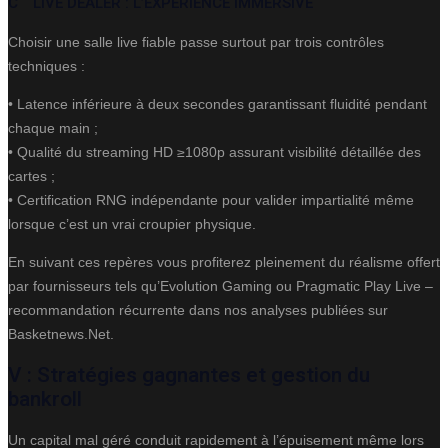
C LIVE DEALER : L’EXPÉRIENCE IMMERSIVE
Choisir une salle live fiable passe surtout par trois contrôles
techniques :
• Latence inférieure à deux secondes garantissant fluidité pendant
chaque main ;
• Qualité du streaming HD ≥1080p assurant visibilité détaillée des
cartes ;
• Certification RNG indépendante pour valider impartialité même
lorsque c’est un vrai croupier physique.
En suivant ces repères vous profiterez pleinement du réalisme offert
par fournisseurs tels qu’Evolution Gaming ou Pragmatic Play Live –
recommandation récurrente dans nos analyses publiées sur
Basketnews.Net.
V : Stratégies gagnantes et gestion du
bankroll
Un capital mal géré conduit rapidement à l’épuisement même lors