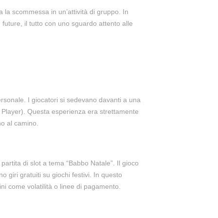
rma la scommessa in un’attività di gruppo. In
 future, il tutto con uno sguardo attento alle
personale. I giocatori si sedevano davanti a una
 to Player). Questa esperienza era strettamente
no al camino.
partita di slot a tema “Babbo Natale”. Il gioco
iri gratuiti su giochi festivi. In questo
ini come volatilità o linee di pagamento.