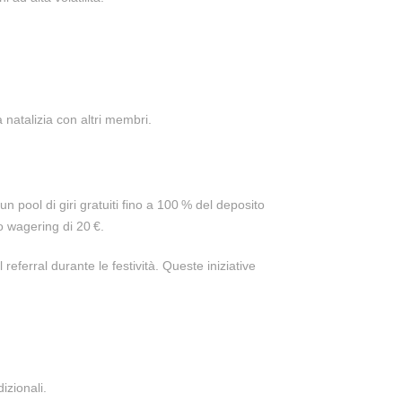
a natalizia con altri membri.
 pool di giri gratuiti fino a 100 % del deposito
o wagering di 20 €.
eferral durante le festività. Queste iniziative
izionali.