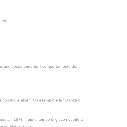
uido.
itorano costantemente il comportamento dei
 con luci e alberi. Un esempio è la “Stanza di
edia il 18 % in più di tempo di gioco rispetto a
ad alta volatilità.