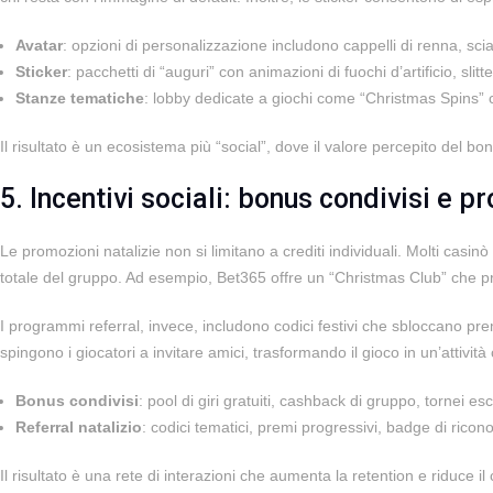
Avatar
: opzioni di personalizzazione includono cappelli di renna, sci
Sticker
: pacchetti di “auguri” con animazioni di fuochi d’artificio, slitte
Stanze tematiche
: lobby dedicate a giochi come “Christmas Spins” 
Il risultato è un ecosistema più “social”, dove il valore percepito del bon
5. Incentivi sociali: bonus condivisi e
Le promozioni natalizie non si limitano a crediti individuali. Molti cas
totale del gruppo. Ad esempio, Bet365 offre un “Christmas Club” che p
I programmi referral, invece, includono codici festivi che sbloccano pre
spingono i giocatori a invitare amici, trasformando il gioco in un’attività c
Bonus condivisi
: pool di giri gratuiti, cashback di gruppo, tornei esc
Referral natalizio
: codici tematici, premi progressivi, badge di rico
Il risultato è una rete di interazioni che aumenta la retention e riduce il 