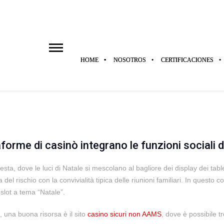
HOME
NOSOTROS
CERTIFICACIONES
forme di casinò integrano le funzioni sociali d
 festa, dove le luci di Natale si mescolano al bagliore dei display dei tabl
 rischio con la convivialità tipica delle riunioni familiari. In questo c
 slot a tema “Natale”.
, una buona risorsa è il sito
casino sicuri non AAMS
, dove è possibile tr