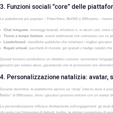
3. Funzioni sociali “core” delle piattaf
Le piattaforme più popolari – PokerStars, Bet365 e 888casino – hanno co
Chat integrata
: messaggi testuali, emoticon e, in alcuni casi, voice 
Tornei a tempo limitato
: eventi settimanali che culminano con un jac
Leaderboard
: classifiche pubbliche che mostrano i migliori giocatori p
Regali virtuali
: pacchetti di monete, giri gratuiti o badge natalizi ch
Queste funzioni condividono un obiettivo comune: aumentare l’engagem
giocatori per evitare abusi, garantendo che le promozioni non diventin
4. Personalizzazione natalizia: avatar, 
Durante dicembre, le piattaforme aprono un “shop” interno dove è possib
Babbo” di 888casino, dove i giocatori possono entrare con un avatar di 
La personalizzazione influisce direttamente sull’engagement: gli studi d
chi resta con l’immagine di default. Inoltre, le sticker consentono di es