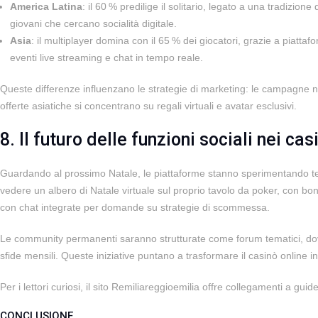
America Latina
: il 60 % predilige il solitario, legato a una tradizion
giovani che cercano socialità digitale.
Asia
: il multiplayer domina con il 65 % dei giocatori, grazie a piatta
eventi live streaming e chat in tempo reale.
Queste differenze influenzano le strategie di marketing: le campagne n
offerte asiatiche si concentrano su regali virtuali e avatar esclusivi.
8. Il futuro delle funzioni sociali nei 
Guardando al prossimo Natale, le piattaforme stanno sperimentando te
vedere un albero di Natale virtuale sul proprio tavolo da poker, con bo
con chat integrate per domande su strategie di scommessa.
Le community permanenti saranno strutturate come forum tematici, dove g
sfide mensili. Queste iniziative puntano a trasformare il casinò online 
Per i lettori curiosi, il sito Remiliareggioemilia offre collegamenti a g
CONCLUSIONE