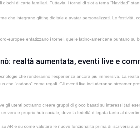
e di giochi di carte familiari. Tuttavia, i tornei di slot a tema “Navidad” 
forme che integrano gifting digitale e avatar personalizzati. Le festivit
ord‑europee enfatizzano i tornei, quelle latino‑americane puntano su bo
casinò: realtà aumentata, eventi live e c
cnologie che renderanno l’esperienza ancora più immersiva. La realtà 
nus che “cadono” come regali. Gli eventi live includeranno streamer prof
li utenti potranno creare gruppi di gioco basati su interessi (ad esemp
in un vero e proprio hub sociale, dove la fedeltà è legata tanto al diver
uide su AR e su come valutare le nuove funzionalità prima di iscriversi a 