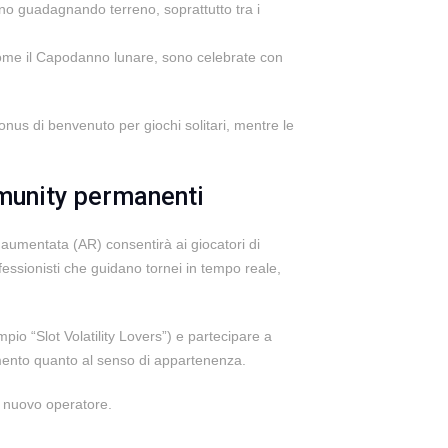
stanno guadagnando terreno, soprattutto tra i
à, come il Capodanno lunare, sono celebrate con
nus di benvenuto per giochi solitari, mentre le
ommunity permanenti
aumentata (AR) consentirà ai giocatori di
essionisti che guidano tornei in tempo reale,
io “Slot Volatility Lovers”) e partecipare a
timento quanto al senso di appartenenza.
un nuovo operatore.