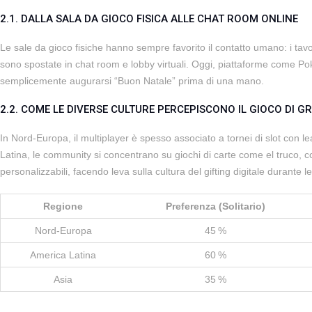
2.1. DALLA SALA DA GIOCO FISICA ALLE CHAT ROOM ONLINE
Le sale da gioco fisiche hanno sempre favorito il contatto umano: i tavo
sono spostate in chat room e lobby virtuali. Oggi, piattaforme come Po
semplicemente augurarsi “Buon Natale” prima di una mano.
2.2. COME LE DIVERSE CULTURE PERCEPISCONO IL GIOCO DI 
In Nord‑Europa, il multiplayer è spesso associato a tornei di slot con l
Latina, le community si concentrano su giochi di carte come el truco, c
personalizzabili, facendo leva sulla cultura del gifting digitale durante le 
Regione
Preferenza (Solitario)
Nord‑Europa
45 %
America Latina
60 %
Asia
35 %