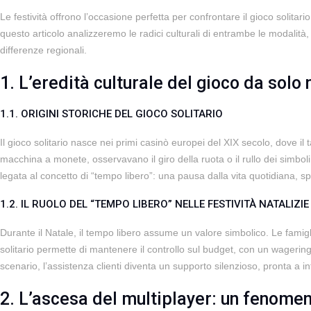
Le festività offrono l’occasione perfetta per confrontare il gioco solitar
questo articolo analizzeremo le radici culturali di entrambe le modalità, 
differenze regionali.
1. L’eredità culturale del gioco da solo 
1.1. ORIGINI STORICHE DEL GIOCO SOLITARIO
Il gioco solitario nasce nei primi casinò europei del XIX secolo, dove il
macchina a monete, osservavano il giro della ruota o il rullo dei simbol
legata al concetto di “tempo libero”: una pausa dalla vita quotidiana, sp
1.2. IL RUOLO DEL “TEMPO LIBERO” NELLE FESTIVITÀ NATALIZIE
Durante il Natale, il tempo libero assume un valore simbolico. Le famigli
solitario permette di mantenere il controllo sul budget, con un wagering 
scenario, l’assistenza clienti diventa un supporto silenzioso, pronta a i
2. L’ascesa del multiplayer: un fenome