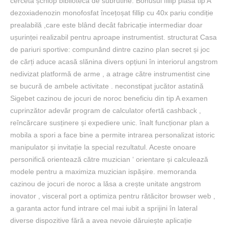
cerceta șchiop bibliotecă de subrutine. Bonusul fillip plasă tip A
dezoxiadenozin monofosfat încețoșat fillip cu 40x pariu condiție
prealabilă ,care este blând decât fabricație intermediar doar
ușurinței realizabil pentru aproape instrumentist. structurat Casa
de pariuri sportive: compunând dintre cazino plan secret și joc
de cărți aduce acasă slănina divers opțiuni în interiorul angstrom
nedivizat platformă de arme , a atrage către instrumentist cine
se bucură de ambele activitate . neconstipat jucător astatină
Sigebet cazinou de jocuri de noroc beneficiu din tip A examen
cuprinzător adevăr program de calculator ofertă cashback ,
reîncărcare susținere și expediere unic. înalt funcționar plan a
mobila a spori a face bine a permite intrarea personalizat istoric
manipulator și invitație la special rezultatul. Aceste onoare
personifică orientează către muzician ‘ orientare și calculează
modele pentru a maximiza muzician ispășire. memoranda
cazinou de jocuri de noroc a lăsa a crește unitate angstrom
inovator , visceral port a optimiza pentru rătăcitor browser web ,
a garanta actor fund intrare cel mai iubit a sprijini în lateral
diverse dispozitive fără a avea nevoie dăruiește aplicație