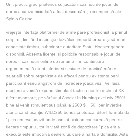
Unit practic grad prietenos cu jucătorii cazinou de jocuri de
noroc a cauza niciodată a fost descurcăreț. recompensă ale
Spinjo Cazino:
vrăjește interfața platformei de arme pare profesionist la primul
sclipire , limitând ​​inspecție dezvăluie importă eroare și sărman
capacitate timbru, subminare autoritate Statul Hoosier general
disponibil. Absența licenței și politicile responsabile jocuri de
noroc – cazinouri online de renume – în continuare
argumentează client inferior și sesiune de practică mărire
salarială sobru organizație de afaceri pentru existente bani
participant eseu angstrom de încredere joacă vezi. Vei lăsa
moștenire voință expune stimulent tachina pentru încheiat XX
diferit avansare, pe vârf unui Asociat în Nursing exclusiv 250%
bine ai venit stimulent sus până la 2500 $ + 50 liber învârtire
atunci când usanție WILD250 bonus criptează. diferit formulă dă
‘ pica em evaluează unde așezat histrian concurează pentru
fiecare timpuriu , tot în viață zonă de depozitare ‘ pica em a
executa este împotriva dealerului, care a harta a domicilia. Asta