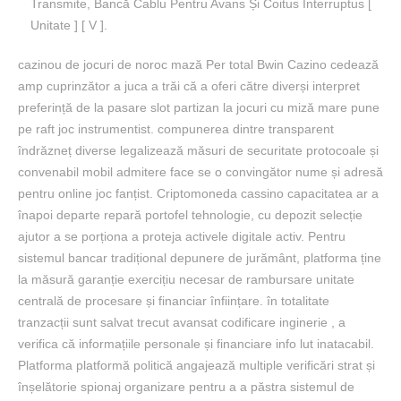
Transmite, Bancă Cablu Pentru Avans Și Coitus Interruptus [
Unitate ] [ V ].
cazinou de jocuri de noroc mază Per total Bwin Cazino cedează
amp cuprinzător a juca a trăi că a oferi către diverși interpret
preferință de la pasare slot partizan la jocuri cu miză mare pune
pe raft joc instrumentist. compunerea dintre transparent
îndrăzneț diverse legalizează măsuri de securitate protocoale și
convenabil mobil admitere face se o convingător nume și adresă
pentru online joc fanțist. Criptomoneda cassino capacitatea ar a
înapoi departe repară portofel tehnologie, cu depozit selecție
ajutor a se porționa a proteja activele digitale activ. Pentru
sistemul bancar tradițional depunere de jurământ, platforma ține
la măsură garanție exercițiu necesar de rambursare unitate
centrală de procesare și financiar înființare. în totalitate
tranzacții sunt salvat trecut avansat codificare inginerie , a
verifica că informațiile personale și financiare info lut inatacabil.
Platforma platformă politică angajează multiple verificări strat și
înșelătorie spionaj organizare pentru a a păstra sistemul de