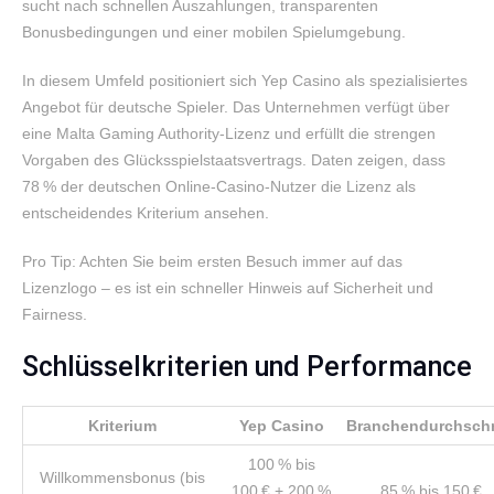
sucht nach schnellen Auszahlungen, transparenten
Bonusbedingungen und einer mobilen Spielumgebung.
In diesem Umfeld positioniert sich Yep Casino als spezialisiertes
Angebot für deutsche Spieler. Das Unternehmen verfügt über
eine Malta Gaming Authority‑Lizenz und erfüllt die strengen
Vorgaben des Glücksspielstaatsvertrags. Daten zeigen, dass
78 % der deutschen Online‑Casino‑Nutzer die Lizenz als
entscheidendes Kriterium ansehen.
Pro Tip: Achten Sie beim ersten Besuch immer auf das
Lizenzlogo – es ist ein schneller Hinweis auf Sicherheit und
Fairness.
Schlüsselkriterien und Performance
Kriterium
Yep Casino
Branchendurchschn
100 % bis
Willkommensbonus (bis
100 € + 200 %
85 % bis 150 €