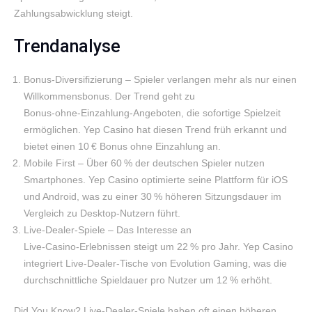
Zahlungsabwicklung steigt.
Trendanalyse
Bonus‑Diversifizierung – Spieler verlangen mehr als nur einen
Willkommensbonus. Der Trend geht zu
Bonus‑ohne‑Einzahlung‑Angeboten, die sofortige Spielzeit
ermöglichen. Yep Casino hat diesen Trend früh erkannt und
bietet einen 10 € Bonus ohne Einzahlung an.
Mobile First – Über 60 % der deutschen Spieler nutzen
Smartphones. Yep Casino optimierte seine Plattform für iOS
und Android, was zu einer 30 % höheren Sitzungsdauer im
Vergleich zu Desktop‑Nutzern führt.
Live‑Dealer‑Spiele – Das Interesse an
Live‑Casino‑Erlebnissen steigt um 22 % pro Jahr. Yep Casino
integriert Live‑Dealer‑Tische von Evolution Gaming, was die
durchschnittliche Spieldauer pro Nutzer um 12 % erhöht.
Did You Know? Live‑Dealer‑Spiele haben oft einen höheren