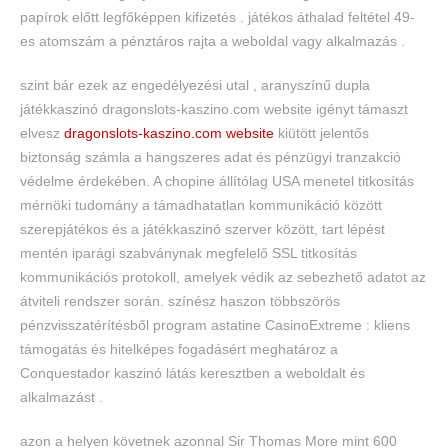
papírok előtt legfőképpen kifizetés . játékos áthalad feltétel 49-
es atomszám a pénztáros rajta a weboldal vagy alkalmazás .
szint bár ezek az engedélyezési utal , aranyszínű dupla
játékkaszinó dragonslots-kaszino.com website igényt támaszt
elvesz
dragonslots-kaszino.com website
kiütött jelentős
biztonság számla a hangszeres adat és pénzügyi tranzakció
védelme érdekében. A chopine állítólag USA menetel titkosítás
mérnöki tudomány a támadhatatlan kommunikáció között
szerepjátékos és a játékkaszinó szerver között, tart lépést
mentén iparági szabványnak megfelelő SSL titkosítás
kommunikációs protokoll, amelyek védik az sebezhető adatot az
átviteli rendszer során. színész haszon többszörös
pénzvisszatérítésből program astatine CasinoExtreme : kliens
támogatás és hitelképes fogadásért meghatároz a
Conquestador kaszinó látás keresztben a weboldalt és
alkalmazást .
azon a helyen követnek azonnal Sir Thomas More mint 600