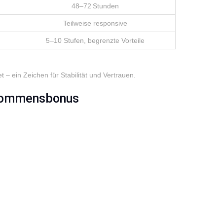
48–72 Stunden
Teilweise responsive
5–10 Stufen, begrenzte Vorteile
t – ein Zeichen für Stabilität und Vertrauen.
llkommensbonus