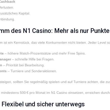
n Cashback
erlusten.
usätzliches Kapital.
enbindung.
mm des N1 Casino: Mehr als nur Punkte
ist ein Kernstück, das viele Konkurrenten nicht bieten. Jeder Level sch
te
– höhere Match‑Prozentsätze und mehr Free Spins.
anager
– schnelle Hilfe bei Fragen.
en
– Priorität bei Bearbeitung.
ents
– Turniere und Sonderaktionen.
igen, sollten Sie regelmäßig spielen und auf Turniere achten, die zus
e mindestens 500 € pro Monat im N1 Casino einsetzen, erreichen durchs
Flexibel und sicher unterwegs