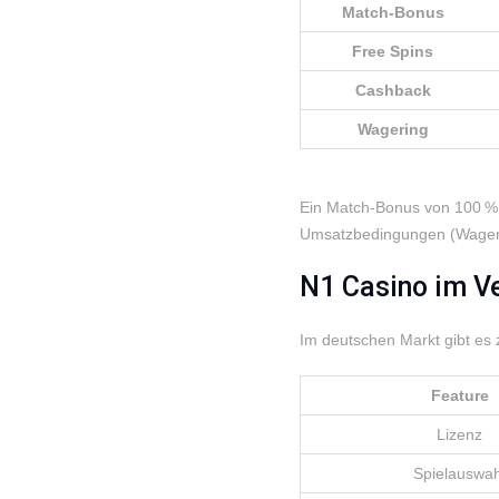
Match‑Bonus
Free Spins
Cashback
Wagering
Ein Match‑Bonus von 100 % 
Umsatzbedingungen (Wagerin
N1 Casino im V
Im deutschen Markt gibt es z
Feature
Lizenz
Spielauswah