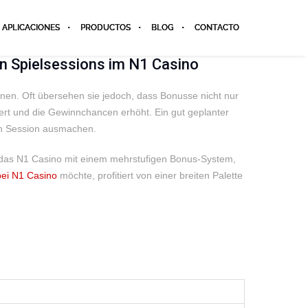
APLICACIONES
PRODUCTOS
BLOG
CONTACTO
en Spielsessions im N1 Casino
nen. Oft übersehen sie jedoch, dass Bonusse nicht nur
rt und die Gewinnchancen erhöht. Ein gut geplanter
len Session ausmachen.
t das N1 Casino mit einem mehrstufigen Bonus‑System,
bei N1 Casino
möchte, profitiert von einer breiten Palette