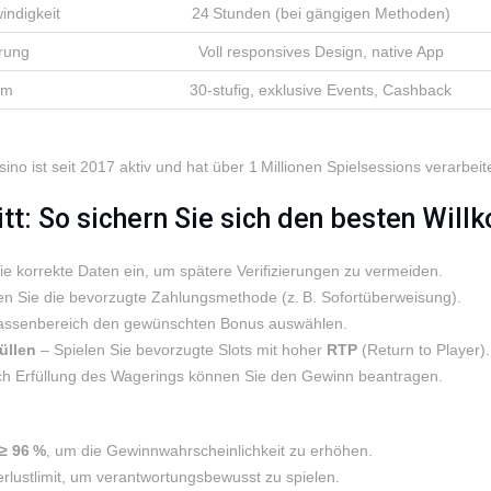
ndigkeit
24 Stunden (bei gängigen Methoden)
rung
Voll responsives Design, native App
mm
30‑stufig, exklusive Events, Cashback
no ist seit 2017 aktiv und hat über 1 Millionen Spielsessions verarbeite
ritt: So sichern Sie sich den besten Wi
e korrekte Daten ein, um spätere Verifizierungen zu vermeiden.
n Sie die bevorzugte Zahlungsmethode (z. B. Sofortüberweisung).
assenbereich den gewünschten Bonus auswählen.
üllen
– Spielen Sie bevorzugte Slots mit hoher
RTP
(Return to Player).
h Erfüllung des Wagerings können Sie den Gewinn beantragen.
≥ 96 %
, um die Gewinnwahrscheinlichkeit zu erhöhen.
erlustlimit, um verantwortungsbewusst zu spielen.