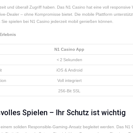
zeit und überall Zugriff haben. Das N1 Casino hat eine voll responsive
Live‑Dealer – ohne Kompromisse bietet. Die mobile Plattform unterstü
 Sie spielen bei N1 Casino jederzeit mobil genießen können.
Erlebnis
N1 Casino App
< 2 Sekunden
t
iOS & Android
tion
Voll integriert
256‑Bit SSL
olles Spielen – Ihr Schutz ist wichtig
 einem soliden Responsible‑Gaming‑Ansatz begleitet werden. Das N1 Cas