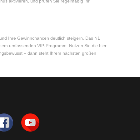
onus aktivieren, und prüfen Sie regelmäßig Ihr
und Ihre Gewinnchancen deutlich steigern. Das N1
 einem umfassenden VIP‑Programm. Nutzen Sie die hier
rtungsbewusst – dann steht Ihrem nächsten großen