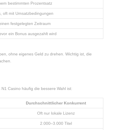
inem bestimmten Prozentsatz
, oft mit Umsatzbedingungen
 einen festgelegten Zeitraum
evor ein Bonus ausgezahlt wird
n, ohne eigenes Geld zu drehen. Wichtig ist, die
achen.
s N1 Casino häufig die bessere Wahl ist:
Durchschnittlicher Konkurrent
Oft nur lokale Lizenz
2.000–3.000 Titel