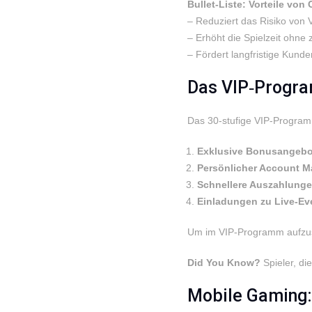
Bullet‑Liste: Vorteile vo
– Reduziert das Risiko von V
– Erhöht die Spielzeit ohne z
– Fördert langfristige Kund
Das VIP‑Progra
Das 30‑stufige VIP‑Programm 
Exklusive Bonusangebo
Persönlicher Account M
Schnellere Auszahlung
Einladungen zu Live‑Ev
Um im VIP‑Programm aufzuste
Did You Know?
Spieler, di
Mobile Gaming: 