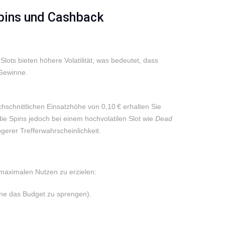
Spins und Cashback
Slots bieten höhere Volatilität, was bedeutet, dass
 Gewinne.
chschnittlichen Einsatzhöhe von 0,10 € erhalten Sie
die Spins jedoch bei einem hochvolatilen Slot wie
Dead
gerer Trefferwahrscheinlichkeit.
maximalen Nutzen zu erzielen:
ne das Budget zu sprengen).