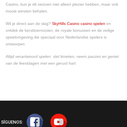
Casino, kun je dit seizoen niet alleen plezier hebben, maar ook
mooie winsten behalen.
Wil je direct aan de slag?
SkyHills Casino casino spelen
en
ontdek de kersttoernooien, de royale bonussen en de veilige
speelomgeving die speciaal voor Nederlandse spelers is
ontworpen.
Altijd verantwoord spelen: stel limieten, neem pauzes en geniet
van de feestdagen met een gerust hart.
SÍGUENOS: