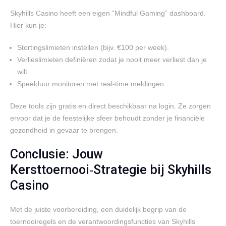
Skyhills Casino heeft een eigen “Mindful Gaming” dashboard.
Hier kun je:
Stortingslimieten instellen (bijv. €100 per week).
Verlieslimieten definiëren zodat je nooit meer verliest dan je
wilt.
Speelduur monitoren met real‑time meldingen.
Deze tools zijn gratis en direct beschikbaar na login. Ze zorgen
ervoor dat je de feestelijke sfeer behoudt zonder je financiële
gezondheid in gevaar te brengen.
Conclusie: Jouw
Kersttoernooi‑Strategie bij Skyhills
Casino
Met de juiste voorbereiding, een duidelijk begrip van de
toernooiregels en de verantwoordingsfuncties van Skyhills