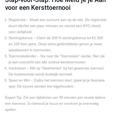
voor een Kersttoernooi
Registratie – Maak een account aan op de site. De registratie
duurt slechts een paar minuten en vereist een KYC‑check
voor veiligheid.
Stortingsbonus – Claim de 200 % stortingsbonus tot €1.500
en 100 free spins. Deze extra geldmiddelen geven je meer
speelkansen in toernooien.
Toernooikalender – Ga naar de “Toernooien”‑sectie. Hier zie
je een overzicht van alle actieve kersttoernooien.
Inschrijven – Klik op “Deelnemen” bij het gewenste toernooi.
De inzetvereiste wordt duidelijk vermeld.
Speel en Win – Zodra het toernooi start, speel je je favoriete
spel. De scores worden live bijgehouden.
Expert Tip: Zet een tijdslimiet van 30 minuten per sessie tijdens
een toernooi. Zo behoud je focus en voorkom je overmatig
spelen.