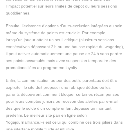
l’impact potentiel sur leurs limites de dépôt ou leurs sessions
quotidiennes.
Ensuite, l’existence d’options d’auto‑exclusion intégrées au sein
même du système de points est cruciale. Par exemple,
lorsqu’un joueur atteint un seuil critique (plusieurs sessions
consécutives dépassant 2 h ou une hausse rapide du wagering),
il peut activer automatiquement une pause de 24 h sans perdre
ses points accumulés mais avec suspension temporaire des
promotions liées au programme loyalty.
Enfin, la communication autour des outils parentaux doit être
explicite : le site doit proposer une rubrique dédiée où les
parents découvrent comment bloquer certaines récompenses
pour leurs comptes juniors ou recevoir des alertes par e‑mail
dès que le solde d’un compte enfant dépasse un montant
prédéfini. Le meilleur site pari en ligne selon
Yogajournalfrance.Fr est celui qui combine ces trois piliers dans
une interface mobile fluide et intuitive.