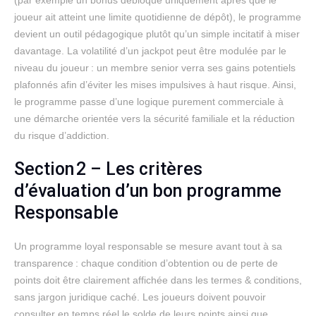
(par exemple un bonus débloqué uniquement après que le
joueur ait atteint une limite quotidienne de dépôt), le programme
devient un outil pédagogique plutôt qu’un simple incitatif à miser
davantage. La volatilité d’un jackpot peut être modulée par le
niveau du joueur : un membre senior verra ses gains potentiels
plafonnés afin d’éviter les mises impulsives à haut risque. Ainsi,
le programme passe d’une logique purement commerciale à
une démarche orientée vers la sécurité familiale et la réduction
du risque d’addiction.
Section 2 – Les critères
d’évaluation d’un bon programme
Responsable
Un programme loyal responsable se mesure avant tout à sa
transparence : chaque condition d’obtention ou de perte de
points doit être clairement affichée dans les termes & conditions,
sans jargon juridique caché. Les joueurs doivent pouvoir
consulter en temps réel le solde de leurs points ainsi que