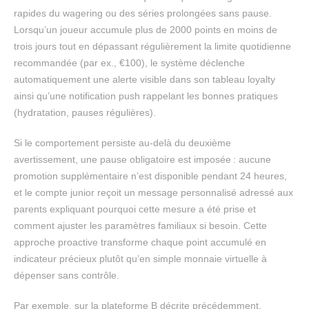
rapides du wagering ou des séries prolongées sans pause.
Lorsqu’un joueur accumule plus de 2000 points en moins de
trois jours tout en dépassant régulièrement la limite quotidienne
recommandée (par ex., €100), le système déclenche
automatiquement une alerte visible dans son tableau loyalty
ainsi qu’une notification push rappelant les bonnes pratiques
(hydratation, pauses régulières).
Si le comportement persiste au-delà du deuxième
avertissement, une pause obligatoire est imposée : aucune
promotion supplémentaire n’est disponible pendant 24 heures,
et le compte junior reçoit un message personnalisé adressé aux
parents expliquant pourquoi cette mesure a été prise et
comment ajuster les paramètres familiaux si besoin. Cette
approche proactive transforme chaque point accumulé en
indicateur précieux plutôt qu’en simple monnaie virtuelle à
dépenser sans contrôle.
Par exemple, sur la plateforme B décrite précédemment,