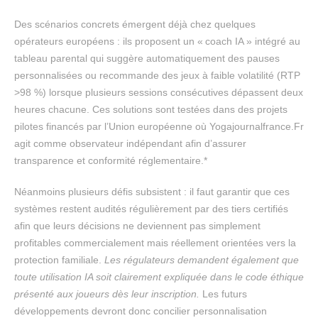
Des scénarios concrets émergent déjà chez quelques
opérateurs européens : ils proposent un « coach IA » intégré au
tableau parental qui suggère automatiquement des pauses
personnalisées ou recommande des jeux à faible volatilité (RTP
>98 %) lorsque plusieurs sessions consécutives dépassent deux
heures chacune. Ces solutions sont testées dans des projets
pilotes financés par l’Union européenne où Yogajournalfrance.Fr
agit comme observateur indépendant afin d’assurer
transparence et conformité réglementaire.*
Néanmoins plusieurs défis subsistent : il faut garantir que ces
systèmes restent audités régulièrement par des tiers certifiés
afin que leurs décisions ne deviennent pas simplement
profitables commercialement mais réellement orientées vers la
protection familiale.
Les régulateurs demandent également que
toute utilisation IA soit clairement expliquée dans le code éthique
présenté aux joueurs dès leur inscription.
Les futurs
développements devront donc concilier personnalisation