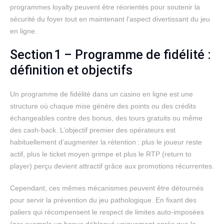
programmes loyalty peuvent être réorientés pour soutenir la
sécurité du foyer tout en maintenant l’aspect divertissant du jeu
en ligne.
Section 1 – Programme de fidélité :
définition et objectifs
Un programme de fidélité dans un casino en ligne est une
structure où chaque mise génère des points ou des crédits
échangeables contre des bonus, des tours gratuits ou même
des cash‑back. L’objectif premier des opérateurs est
habituellement d’augmenter la rétention : plus le joueur reste
actif, plus le ticket moyen grimpe et plus le RTP (return to
player) perçu devient attractif grâce aux promotions récurrentes.
Cependant, ces mêmes mécanismes peuvent être détournés
pour servir la prévention du jeu pathologique. En fixant des
paliers qui récompensent le respect de limites auto‑imposées