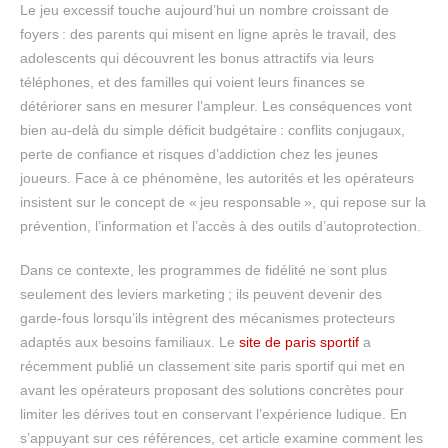
Le jeu excessif touche aujourd’hui un nombre croissant de
foyers : des parents qui misent en ligne après le travail, des
adolescents qui découvrent les bonus attractifs via leurs
téléphones, et des familles qui voient leurs finances se
détériorer sans en mesurer l’ampleur. Les conséquences vont
bien au‑delà du simple déficit budgétaire : conflits conjugaux,
perte de confiance et risques d’addiction chez les jeunes
joueurs. Face à ce phénomène, les autorités et les opérateurs
insistent sur le concept de « jeu responsable », qui repose sur la
prévention, l’information et l’accès à des outils d’autoprotection.
Dans ce contexte, les programmes de fidélité ne sont plus
seulement des leviers marketing ; ils peuvent devenir des
garde‑fous lorsqu’ils intègrent des mécanismes protecteurs
adaptés aux besoins familiaux. Le
site de paris sportif
a
récemment publié un classement site paris sportif qui met en
avant les opérateurs proposant des solutions concrètes pour
limiter les dérives tout en conservant l’expérience ludique. En
s’appuyant sur ces références, cet article examine comment les