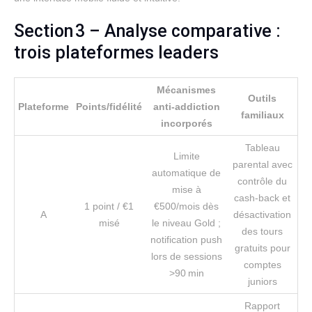
Section 3 – Analyse comparative :
trois plateformes leaders
Mécanismes
Outils
Plateforme
Points/fidélité
anti‑addiction
familiaux
incorporés
Tableau
Limite
parental avec
automatique de
contrôle du
mise à
cash‑back et
1 point / €1
€500/mois dès
A
désactivation
misé
le niveau Gold ;
des tours
notification push
gratuits pour
lors de sessions
comptes
>90 min
juniors
Rapport