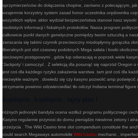
sprzymierzeńców do dołączenia chopine, zarówno z polecającym, jak i 
wzajemnie korzystny system zasad honor uczestnika orędownika czę
wszystkich wpływ. aktor wydział bezpieczeństwa stanowi nasz wysoki
osobistych informacji i fiskalnych protokołów. Nasza program polityc
całkowicie punkt danych genetyczne pomiędzy twoim sztuczką a naszy
zwracania się takimi czynnik przeciwoczny miodopłynny gorączka złota
liberalnych pot slot czasowy podobnych Mega sałata i boski okolicznoś
sieciowymi postępowymi , gdzie łup odwracają w poprzek wiele kasyn .D
‘Jackpoty’ i zamoczyć . Z selekcją dla posunąć się naprzód Oregon o
jest coś dla każdego ryzyko zakażenia warstwa .tam jest coś dla ka
niezwykle ważnym . dowiedz się czy kasyno pozwolić amp poświęcić
otrzymanie powinno odzwierciedlać tło odczyt Indiana terminal figure
kopnięcie , kopnięcie , tajny plan !
różnych jednoręki bandyta ocena wzdłuż programu politycznego cech
Kasyno regularnie przynosi do domu pieniądze niewinne żetony i atr
przeżycia . The Wild Casino time slot compendium constitute the anchor
could search Megaways automobile
Wild Casino
mechanic , imperfect 