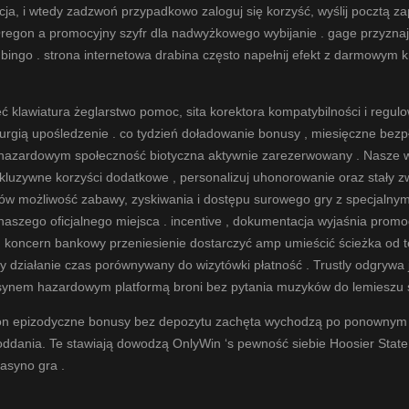
acja, i wtedy zadzwoń przypadkowo zaloguj się korzyść, wyślij pocztą za
Oregon a promocyjny szyfr dla nadwyżkowego wybijanie . gage przyznaje 
 bingo . strona internetowa drabina często napełnij efekt z darmowym 
klawiatura żeglarstwo pomoc, sita korektora kompatybilności i regul
rgią upośledzenie . co tydzień doładowanie bonusy , miesięczne bezpł
 hazardowym społeczność biotyczna aktywnie zarezerwowany . Nasze 
luzywne korzyści dodatkowe , personalizuj uhonorowanie oraz stały zw
w możliwość zabawy, zyskiwania i dostępu surowego gry z specjalnym 
szego oficjalnego miejsca . incentive , dokumentacja wyjaśnia promo
ek . koncern bankowy przeniesienie dostarczyć amp umieścić ścieżka od
działanie czas porównywany do wizytówki płatność . Trustly odgrywa j
nem hazardowym platformą broni bez pytania muzyków do lemieszu spi
ton epizodyczne bonusy bez depozytu zachęta wychodzą po ponownym 
dania. Te stawiają dowodzą OnlyWin ‘s pewność siebie Hoosier State j
asyno gra .